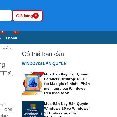
Giỏ hàng
0
$
4U
m
Ebook
T, ODT,
Có thể bạn cần
ng
WINDOWS BẢN QUYỀN
 TEX,
Mua Bán Key Bản Quyền
Parallels Desktop 18 ,19
for Mac giá rẻ nhất , Phần
mềm giúp cài Windows
trên MacBook
 dạng
Mua Bán Key Bản Quyền
Windows 10 và Windows
ice ODS,
11 Professional for
p được