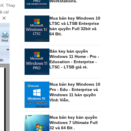
Workstations.
eX. Thay
t cả!
Mua bán key Windows 10
LTSC và LTSB Enterprise
bản quyền Full 32bit và
64 Bit.
Bán key bản quyền
Windows 11 Home - Pro -
Education - Enterprise -
LTSC - LTSB giá rẻ.
Mua bán key Windows 10
Pro - Edu - Enterprise và
Windows 11 bản quyền
Vĩnh Viễn.
Mua bán key bản quyền
Windows 7 Ultimate Full
32 và 64 Bit .