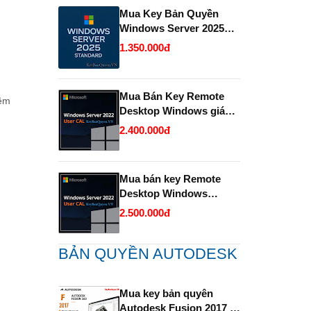
Mua Key Bản Quyền
Windows Server 2025
Standard và Datacenter
1.350.000đ
chính hãng giá rẻ.
Mua Bán Key Remote
mềm
Desktop Windows giá
rẻ- Uy tín.
2.400.000đ
Mua bán key Remote
Desktop Windows
Server bản quyền giá rẻ
2.500.000đ
- Uy Tín.
BẢN QUYỀN AUTODESK
Mua key bản quyên
Autodesk Fusion 2017 -