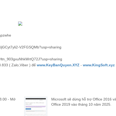
apzwhe
CcvUjGCyt7yli2-V2FGSQMb?usp=sharing
-DYHtn_903gxuNhkWrtQ72J?usp=sharing
.833 ( Zalo,Viber ) để
www.KeyBanQuyen.XYZ
-
www.KingSoft.xyz
18.00 - Mở
Microsoft sẽ dừng hỗ trợ Office 2016 v
Office 2019 vào tháng 10 năm 2025.