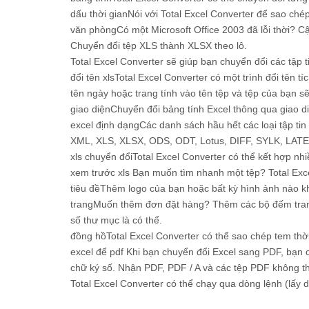
dấu thời gianNói với Total Excel Converter để sao ch
văn phòngCó một Microsoft Office 2003 đã lỗi thời? Cậ
Chuyển đổi tệp XLS thành XLSX theo lô.
Total Excel Converter sẽ giúp bạn chuyển đổi các tập 
đổi tên xlsTotal Excel Converter có một trình đổi tên
tên ngày hoặc trang tính vào tên tệp và tệp của bạn s
giao diệnChuyển đổi bảng tính Excel thông qua giao di
excel định dạngCác danh sách hầu hết các loại tập 
XML, XLS, XLSX, ODS, ODT, Lotus, DIFF, SYLK, LATE
xls chuyển đổiTotal Excel Converter có thể kết hợp nh
xem trước xls Bạn muốn tìm nhanh một tệp? Total Exce
tiêu đềThêm logo của bạn hoặc bất kỳ hình ảnh nào kh
trangMuốn thêm đơn đặt hàng? Thêm các bộ đếm trang
số thư mục là có thể.
đồng hồTotal Excel Converter có thể sao chép tem th
excel để pdf Khi bạn chuyển đổi Excel sang PDF, bạn
chữ ký số. Nhận PDF, PDF / A và các tệp PDF không t
Total Excel Converter có thể chạy qua dòng lệnh (lấy 