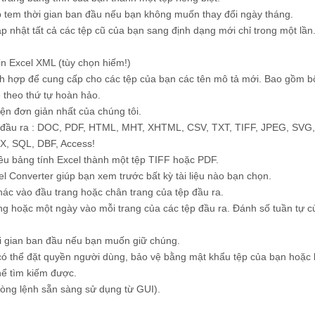
ép tem thời gian ban đầu nếu bạn không muốn thay đổi ngày tháng.
p nhật tất cả các tệp cũ của bạn sang định dạng mới chỉ trong một lần
tin Excel XML (tùy chọn hiếm!)
 tích hợp để cung cấp cho các tệp của bạn các tên mô tả mới. Bao gồm 
ẽ theo thứ tự hoàn hảo.
ện đơn giản nhất của chúng tôi.
tin đầu ra : DOC, PDF, HTML, MHT, XHTML, CSV, TXT, TIFF, JPEG, SVG
X, SQL, DBF, Access!
iều bảng tính Excel thành một tệp TIFF hoặc PDF.
l Converter giúp bạn xem trước bất kỳ tài liệu nào bạn chọn.
ác vào đầu trang hoặc chân trang của tệp đầu ra.
 hoặc một ngày vào mỗi trang của các tệp đầu ra. Đánh số tuần tự c
ời gian ban đầu nếu bạn muốn giữ chúng.
 có thể đặt quyền người dùng, bảo vệ bằng mật khẩu tệp của bạn hoặc
hể tìm kiếm được.
dòng lệnh sẵn sàng sử dụng từ GUI).