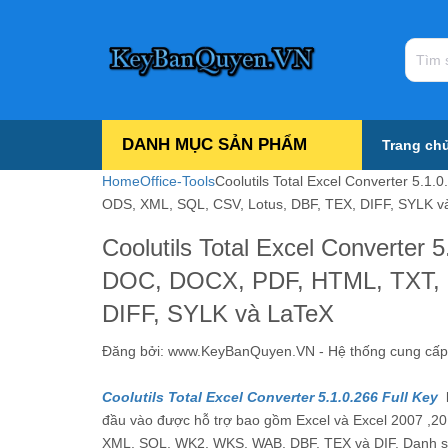
DANH MỤC SẢN PHẨM
Trang ch
Home
Office-Tools
Coolutils Total Excel Converter 5.1
ODS, XML, SQL, CSV, Lotus, DBF, TEX, DIFF, SYLK v
Coolutils Total Excel Converter 5
DOC, DOCX, PDF, HTML, TXT, 
DIFF, SYLK và LaTeX
Đăng bởi:
www.KeyBanQuyen.VN - Hệ thống cung cấp tấ
Coolutils Total Excel Converter 5.1.0.266 Full Key
đầu vào được hỗ trợ bao gồm Excel và Excel 2007 ,
XML, SQL, WK2, WKS, WAB, DBF, TEX và DIF. Danh sác