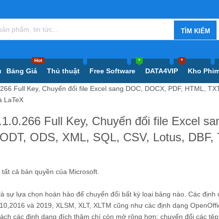
Hot
*
*
ủ
Bảng Giá
Thủ thuật
Free Software
DATA4VIP
Kho Phi
.0.266 Full Key, Chuyển đổi file Excel sang DOC, DOCX, PDF, HTML, TX
à LaTeX
.1.0.266 Full Key, Chuyển đổi file Excel sa
ODT, ODS, XML, SQL, CSV, Lotus, DBF,
t cả bản quyền của Microsoft.
là sự lựa chọn hoàn hảo để chuyển đổi bất kỳ loại bảng nào. Các định
2010,2016 và 2019, XLSM, XLT, XLTM cũng như các định dạng OpenOff
h các định dạng đích thậm chí còn mở rộng hơn: chuyển đổi các tệ