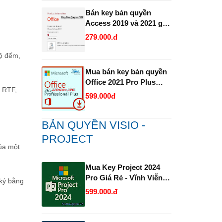
Bán key bản quyền
.
Access 2019 và 2021 giá
rẻ.
279.000.đ
bộ đếm,
Mua bán key bản quyền
Office 2021 Pro Plus
, RTF,
1PC trọn đời Full 32 Bit
599.000đ
và 64 Bit .
BẢN QUYỀN VISIO -
PROJECT
ủa một
Mua Key Project 2024
Pro Giá Rẻ - Vĩnh Viễn
 ký bằng
và Uy Tín.
599.000.đ