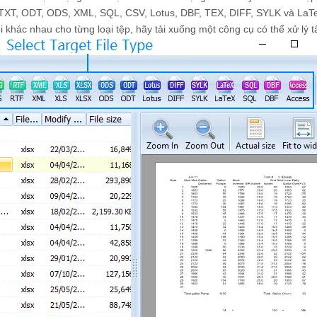
XT, ODT, ODS, XML, SQL, CSV, Lotus, DBF, TEX, DIFF, SYLK và LaT
khác nhau cho từng loại tệp, hãy tải xuống một công cụ có thể xử lý tấ