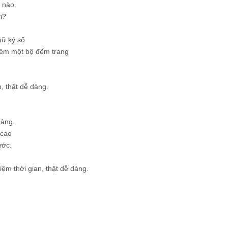
 nào.
i?
hữ ký số
hêm một bộ đếm trang
, thật dễ dàng.
dàng.
 cao
ước.
ệm thời gian, thật dễ dàng.