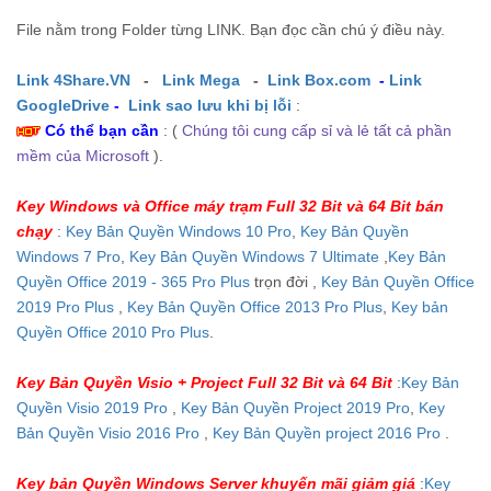
File nằm trong Folder từng LINK. Bạn đọc cần chú ý điều này.
Link 4Share.VN
-
Link Mega
-
Link Box.com
-
Link
GoogleDrive
-
Link sao lưu khi bị lỗi
:
Có thể bạn cần
: (
Chúng tôi cung cấp sỉ và lẻ tất cả phần
mềm của Microsoft
).
Key Windows và Office máy trạm Full 32 Bit và 64 Bit bán
chạy
:
Key Bản Quyền Windows 10 Pro
,
Key Bản Quyền
Windows 7 Pro
,
Key Bản Quyền Windows 7 Ultimate
,
Key Bản
Quyền Office 2019 - 365 Pro Plus
trọn đời ,
Key Bản Quyền Office
2019 Pro Plus
,
Key Bản Quyền Office 2013 Pro Plus
,
Key bản
Quyền Office 2010 Pro Plus
.
Key Bản Quyền Visio + Project Full 32 Bit và 64 Bit
:
Key Bản
Quyền Visio 2019 Pro
,
Key Bản Quyền Project 2019 Pro
,
Key
Bản Quyền Visio 2016 Pro
,
Key Bản Quyền project 2016 Pro
.
Key bản Quyền Windows Server khuyến mãi giảm giá
:
Key