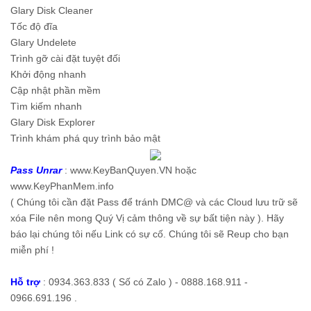
Glary Disk Cleaner
Tốc độ đĩa
Glary Undelete
Trình gỡ cài đặt tuyệt đối
Khởi động nhanh
Cập nhật phần mềm
Tìm kiếm nhanh
Glary Disk Explorer
Trình khám phá quy trình bảo mật
Pass Unrar
: www.KeyBanQuyen.VN hoặc
www.KeyPhanMem.info
( Chúng tôi cần đặt Pass để tránh DMC@ và các Cloud lưu trữ sẽ
xóa File nên mong Quý Vị cảm thông về sự bất tiện này ). Hãy
báo lại chúng tôi nếu Link có sự cố. Chúng tôi sẽ Reup cho bạn
miễn phí !
Hỗ trợ
: 0934.363.833 ( Số có Zalo ) - 0888.168.911 -
0966.691.196 .