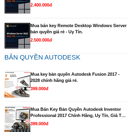
2.400.000đ
Mua bán key Remote Desktop Windows Server
bản quyền giá rẻ - Uy Tín.
2.500.000đ
BẢN QUYỀN AUTODESK
Mua key bản quyên Autodesk Fusion 2017 -
2028 chính hãng giá rẻ.
399.000đ
Mua Bán Key Bản Quyền Autodesk Inventor
Professional 2017 Chính Hãng, Uy Tín, Giá Tốt
Tại KeyBanQuyen.VN
399.000đ