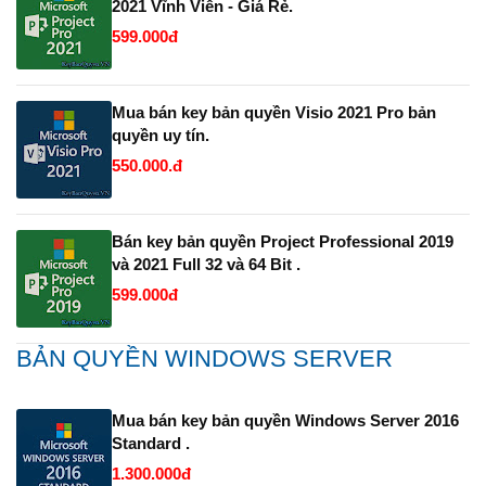
2021 Vĩnh Viễn - Giá Rẻ.
599.000đ
Mua bán key bản quyền Visio 2021 Pro bản
quyền uy tín.
550.000.đ
Bán key bản quyền Project Professional 2019
và 2021 Full 32 và 64 Bit .
599.000đ
BẢN QUYỀN WINDOWS SERVER
Mua bán key bản quyền Windows Server 2016
Standard .
1.300.000đ