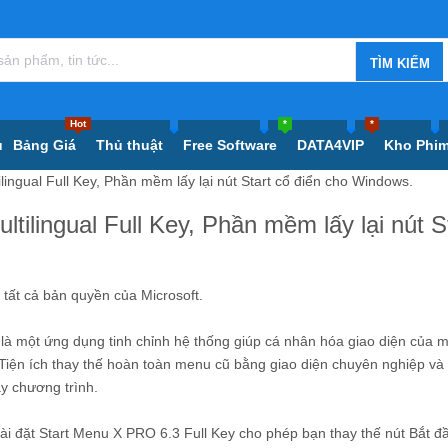
Hot
*
*
ủ
Bảng Giá
Thủ thuật
Free Software
DATA4VIP
Kho Phi
ingual Full Key, Phần mềm lấy lại nút Start cổ điển cho Windows.
ilingual Full Key, Phần mềm lấy lại nút S
t cả bản quyền của Microsoft.
là một ứng dụng tinh chỉnh hệ thống giúp cá nhân hóa giao diện của 
Tiện ích thay thế hoàn toàn menu cũ bằng giao diện chuyên nghiệp và
y chương trình.
ài đặt Start Menu X PRO 6.3 Full Key cho phép bạn thay thế nút Bắt đ