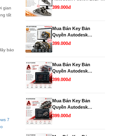
2028 chính hãng giá rẻ.
399.000đ
i gian
ng tất
Mua Bán Key Bản
Quyền Autodesk
Inventor Professional
399.000đ
2017 Chính Hãng, Uy
Hãy báo
Tín, Giá Tốt Tại
KeyBanQuyen.VN
Mua Bán Key Bản
Quyền Autodesk
AutoCAD MEP 2017
399.000đ
Chính Hãng Giá Tốt Tại
KeyBanQuyen.VN
Mua Bán Key Bản
Quyền Autodesk
AutoCAD Mechanical
399.000đ
ows 7
2017 Chính Hãng Giá Tốt
Tại KeyBanQuyen.VN
ro