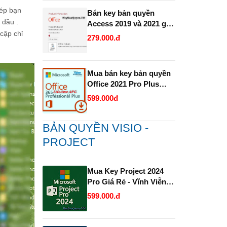
hép bạn
Bán key bản quyền
 đầu .
Access 2019 và 2021 giá
cập chỉ
rẻ.
279.000.đ
Mua bán key bản quyền
Office 2021 Pro Plus
1PC trọn đời Full 32 Bit
599.000đ
và 64 Bit .
BẢN QUYỀN VISIO -
PROJECT
Mua Key Project 2024
Pro Giá Rẻ - Vĩnh Viễn
và Uy Tín.
599.000.đ