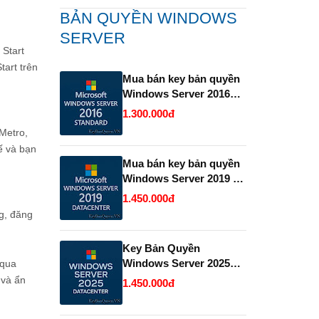
BẢN QUYỀN WINDOWS
SERVER
 Start
art trên
Mua bán key bản quyền
Windows Server 2016
Standard .
1.300.000đ
Metro,
hế và bạn
Mua bán key bản quyền
Windows Server 2019 và
2022 Datacenter.
1.450.000đ
g, đăng
Key Bản Quyền
Windows Server 2025
 qua
Datacenter Vĩnh Viễn
 và ẩn
1.450.000đ
Giá Rẻ.