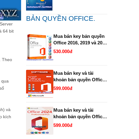
BẢN QUYỀN OFFICE.
 Server
 64 bit
Mua bán key bản quyền
Office 2016, 2019 và 2021
Pro Plus (365 ) Vĩnh Viễn
530.000đ
Full 32 Bit và 64 Bit.
. Theo
Mua bán key và tài
khoản bản quyền Office
g qua
2019 và 2021 Pro Plus
599.000đ
số
(365 trọn đời ).
nh) và
Mua bán key và tài
khoản bản quyền Office
o kích
2024 Pro Plus (365
599.000đ
Enterprise trọn đời ).