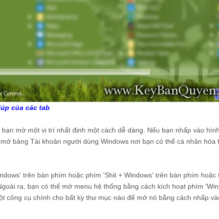
iúp của các tab
 bạn mở một vị trí nhất định một cách dễ dàng. Nếu bạn nhấp vào hìn
 mở bảng Tài khoản người dùng Windows nơi bạn có thể cá nhân hóa t
dows' trên bàn phím hoặc phím 'Shit + Windows' trên bàn phím hoặc t
 Ngoài ra, bạn có thể mở menu hệ thống bằng cách kích hoạt phím 'Wi
 một công cụ chính cho bất kỳ thư mục nào để mở nó bằng cách nhấp và