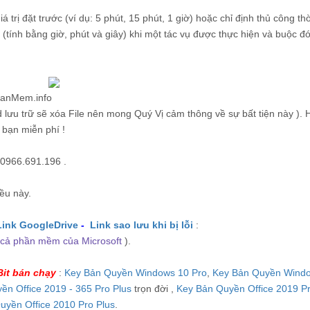
 trị đặt trước (ví dụ: 5 phút, 15 phút, 1 giờ) hoặc chỉ định thủ công thờ
 (tính bằng giờ, phút và giây) khi một tác vụ được thực hiện và buộc đó
anMem.info
lưu trữ sẽ xóa File nên mong Quý Vị cảm thông về sự bất tiện này ). 
 bạn miễn phí !
 0966.691.196 .
ều này.
Link GoogleDrive
-
Link sao lưu khi bị lỗi
:
ất cả phần mềm của Microsoft
).
Bit bán chạy
:
Key Bản Quyền Windows 10 Pro
,
Key Bản Quyền Wind
ền Office 2019 - 365 Pro Plus
trọn đời ,
Key Bản Quyền Office 2019 P
uyền Office 2010 Pro Plus
.