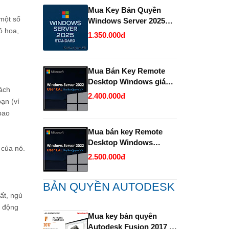
Mua Key Bản Quyền
một số
Windows Server 2025
ồ họa,
Standard và Datacenter
1.350.000đ
chính hãng giá rẻ.
Mua Bán Key Remote
Desktop Windows giá
ách
rẻ- Uy tín.
2.400.000đ
ạn (ví
bao
Mua bán key Remote
Desktop Windows
 của nó.
Server bản quyền giá rẻ
2.500.000đ
- Uy Tín.
BẢN QUYỀN AUTODESK
ất, ngủ
h động
Mua key bản quyên
Autodesk Fusion 2017 -