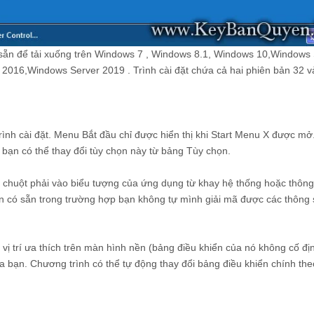
có sẵn để tải xuống trên Windows 7 , Windows 8.1, Windows 10,Windows
016,Windows Server 2019 . Trình cài đặt chứa cả hai phiên bản 32 và
rình cài đặt. Menu Bắt đầu chỉ được hiển thị khi Start Menu X được mở
 bạn có thể thay đổi tùy chọn này từ bảng Tùy chọn.
 chuột phải vào biểu tượng của ứng dụng từ khay hệ thống hoặc thôn
n có sẵn trong trường hợp bạn không tự mình giải mã được các thông 
ị trí ưa thích trên màn hình nền (bảng điều khiển của nó không cố đị
ủa bạn. Chương trình có thể tự động thay đổi bảng điều khiển chính the