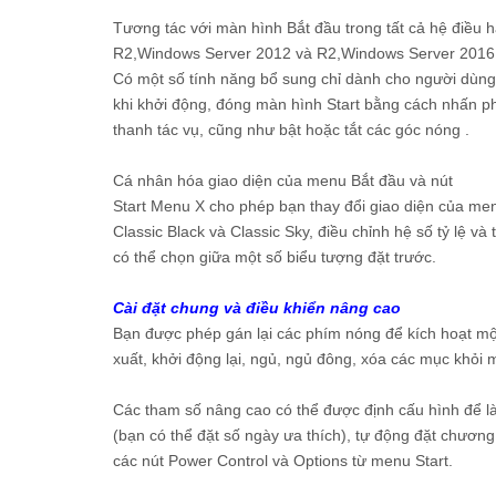
Tương tác với màn hình Bắt đầu trong tất cả hệ đi
R2,Windows Server 2012 và R2,Windows Server 2016
Có một số tính năng bổ sung chỉ dành cho người dùn
khi khởi động, đóng màn hình Start bằng cách nhấn p
thanh tác vụ, cũng như bật hoặc tắt các góc nóng .
Cá nhân hóa giao diện của menu Bắt đầu và nút
Start Menu X cho phép bạn thay đổi giao diện của men
Classic Black và Classic Sky, điều chỉnh hệ số tỷ lệ v
có thể chọn giữa một số biểu tượng đặt trước.
Cài đặt chung và điều khiển nâng cao
Bạn được phép gán lại các phím nóng để kích hoạt m
xuất, khởi động lại, ngủ, ngủ đông, xóa các mục khỏ
Các tham số nâng cao có thể được định cấu hình để l
(bạn có thể đặt số ngày ưa thích), tự động đặt chương
các nút Power Control và Options từ menu Start.