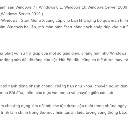
ều hành sau Windows 7 ( Windows 8.1, Windows 10,Windows Server 2008
,Windows Server 2019 )
g Windows . Start Menu X cung cấp cho bạn khả năng bỏ qua màn hình
hím Windows hai lần, mở màn hình Start bằng cách nhấp đúp vào nút St
u Start với sự trợ giúp của một số giao diện, chẳng hạn như Windows 
à tự động sửa đổi độ rộng của cột. Nút Bắt đầu cũng có thể được thay t
ột số hành động nhanh chóng, chẳng hạn như khóa, chuyển người dùn
i menu Bắt đầu, thêm các mục vào menu và chuyển giữa các tab.
àm cho ứng dụng làm nổi bật các tệp được cập nhật trong những ngày
 trình làm chính trong thư mục hiện tại, ẩn biểu tượng vùng thông báo,