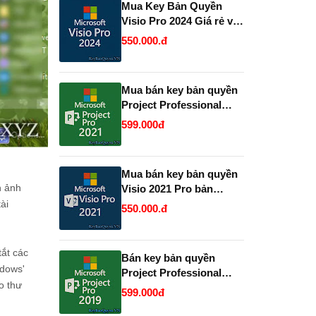
Mua Key Bản Quyền
Visio Pro 2024 Giá rẻ và
Vĩnh Viễn, Uy Tín.
550.000.đ
Mua bán key bản quyền
Project Professional
2021 Vĩnh Viễn - Giá Rẻ.
599.000đ
Mua bán key bản quyền
h ảnh
Visio 2021 Pro bản
quyền uy tín.
ài
550.000.đ
ắt các
Bán key bản quyền
ndows'
Project Professional
o thư
2019 và 2021 Full 32 và
599.000đ
64 Bit .