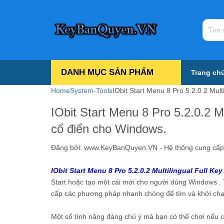
DANH MỤC SẢN PHẨM
Trang ch
Home
System-Tools
IObit Start Menu 8 Pro 5.2.0.2 Multil
IObit Start Menu 8 Pro 5.2.0.2 Mult
cổ điển cho Windows.
Đăng bởi:
www.KeyBanQuyen.VN - Hệ thống cung cấp tấ
IObit Start Menu 8 Pro 5.2.0.2 Multilingual
Full Key
Start hoặc tạo một cái mới cho người dùng Windows . 
cấp các phương pháp nhanh chóng để tìm và khởi chạ
Một số tính năng đáng chú ý mà bạn có thể chơi nếu c