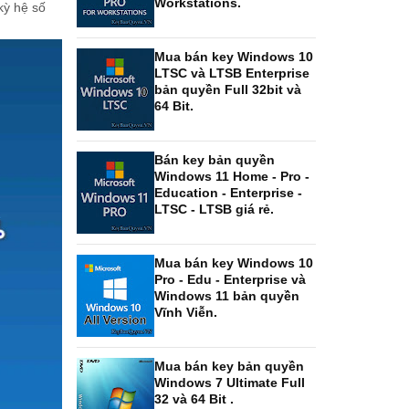
Workstations.
kỳ hệ số
Mua bán key Windows 10
LTSC và LTSB Enterprise
bản quyền Full 32bit và
64 Bit.
Bán key bản quyền
Windows 11 Home - Pro -
Education - Enterprise -
LTSC - LTSB giá rẻ.
Mua bán key Windows 10
Pro - Edu - Enterprise và
Windows 11 bản quyền
Vĩnh Viễn.
Mua bán key bản quyền
Windows 7 Ultimate Full
32 và 64 Bit .