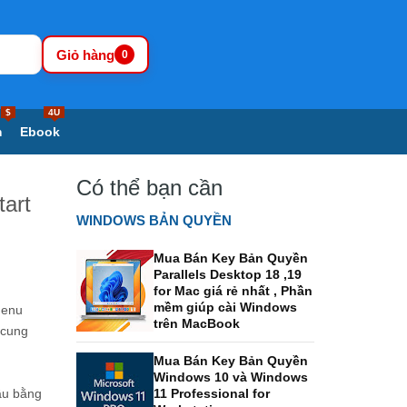
Giỏ hàng
0
$
4U
m
Ebook
Có thể bạn cần
tart
WINDOWS BẢN QUYỀN
Mua Bán Key Bản Quyền
Parallels Desktop 18 ,19
for Mac giá rẻ nhất , Phần
mềm giúp cài Windows
menu
trên MacBook
 cung
Mua Bán Key Bản Quyền
Windows 10 và Windows
ầu bằng
11 Professional for