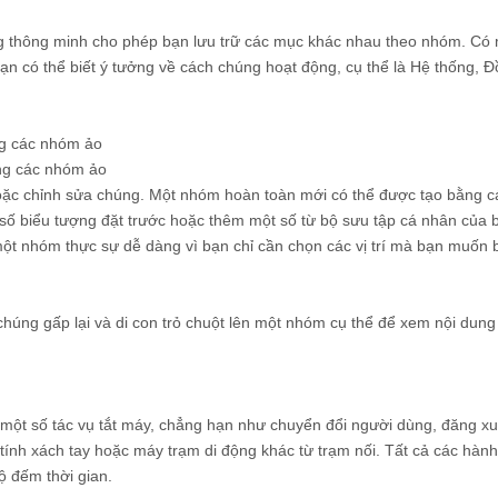
g thông minh cho phép bạn lưu trữ các mục khác nhau theo nhóm. Có 
 có thể biết ý tưởng về cách chúng hoạt động, cụ thể là Hệ thống, Đ
ng các nhóm ảo
ng các nhóm ảo
oặc chỉnh sửa chúng. Một nhóm hoàn toàn mới có thể được tạo bằng c
số biểu tượng đặt trước hoặc thêm một số từ bộ sưu tập cá nhân của b
t nhóm thực sự dễ dàng vì bạn chỉ cần chọn các vị trí mà bạn muốn 
úng gấp lại và di con trỏ chuột lên một nhóm cụ thể để xem nội dung
một số tác vụ tắt máy, chẳng hạn như chuyển đổi người dùng, đăng xu
 tính xách tay hoặc máy trạm di động khác từ trạm nối. Tất cả các hàn
ộ đếm thời gian.