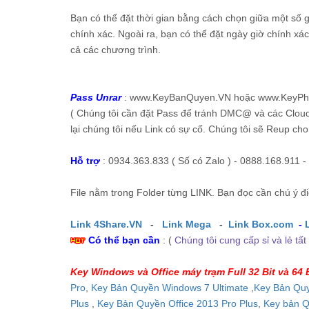
Bạn có thể đặt thời gian bằng cách chọn giữa một số giá
chính xác. Ngoài ra, bạn có thể đặt ngày giờ chính xác
cả các chương trình.
Pass Unrar
: www.KeyBanQuyen.VN hoặc www.KeyPh
( Chúng tôi cần đặt Pass để tránh DMC@ và các Cloud 
lại chúng tôi nếu Link có sự cố. Chúng tôi sẽ Reup cho
Hỗ trợ
: 0934.363.833 ( Số có Zalo ) - 0888.168.911 -
File nằm trong Folder từng LINK. Bạn đọc cần chú ý đi
Link 4Share.VN
-
Link Mega
-
Link Box.com
-
Có thể bạn cần
: (
Chúng tôi cung cấp sỉ và lẻ t
Key Windows và Office máy trạm Full 32 Bit và 64 
Pro
,
Key Bản Quyền Windows 7 Ultimate
,
Key Bản Quy
Plus
,
Key Bản Quyền Office 2013 Pro Plus
,
Key bản Q