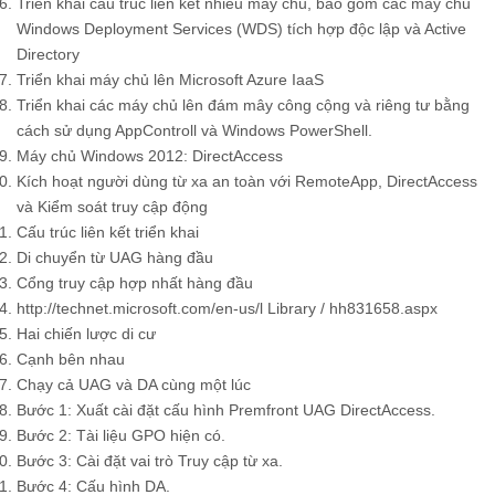
Triển khai cấu trúc liên kết nhiều máy chủ, bao gồm các máy chủ
Windows Deployment Services (WDS) tích hợp độc lập và Active
Directory
Triển khai máy chủ lên Microsoft Azure IaaS
Triển khai các máy chủ lên đám mây công cộng và riêng tư bằng
cách sử dụng AppControll và Windows PowerShell.
Máy chủ Windows 2012: DirectAccess
Kích hoạt người dùng từ xa an toàn với RemoteApp, DirectAccess
và Kiểm soát truy cập động
Cấu trúc liên kết triển khai
Di chuyển từ UAG hàng đầu
Cổng truy cập hợp nhất hàng đầu
http://technet.microsoft.com/en-us/l Library / hh831658.aspx
Hai chiến lược di cư
Cạnh bên nhau
Chạy cả UAG và DA cùng một lúc
Bước 1: Xuất cài đặt cấu hình Premfront UAG DirectAccess.
Bước 2: Tài liệu GPO hiện có.
Bước 3: Cài đặt vai trò Truy cập từ xa.
Bước 4: Cấu hình DA.