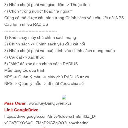
3) Nhấp chuột phải vào giao diện -> Thuộc tính
4) Chọn "trong nước" hoặc "ra ngoài"
Cũng có thể được cấu hình trong Chính sách yêu cầu kết nối NPS
Cấu hình nhiều RADIUS
-------------------------------------
1) Khởi chạy máy chủ chính sách mạng
2) Chính sách -> Chính sách yêu cầu kết nối
3) Nhấp chuột phải và thuộc tính vào chính sách mong muốn
4) Cài đặt -> Xác thực
5) "Mới" để xác định chính sách RADIUS
Mẫu tăng tốc quá trình
NPS -> Quản lý mẫu -> Máy chủ RADIUS từ xa
NPS -> Quản lý mẫu -> Bí mật được chia sẻ
Pass Unrar
: www.KeyBanQuyen.xyz
Link GoogleDrive
:
https://drive.google.com/drive/folders/1m5mI3Z_D-
x9Ga7GYOSXGL7MhD2iGZqOO?usp=sharing