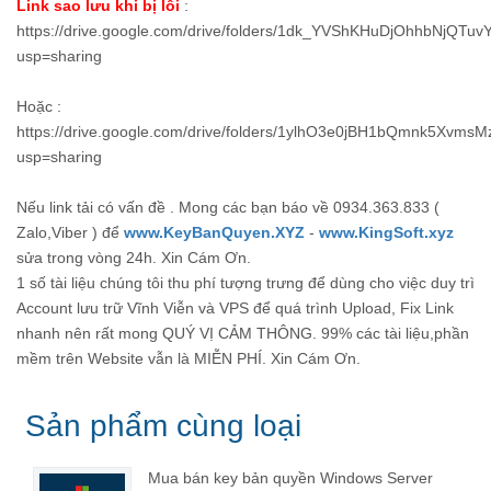
Link sao lưu khi bị lỗi
:
https://drive.google.com/drive/folders/1dk_YVShKHuDjOhhbNjQT
usp=sharing
Hoặc :
https://drive.google.com/drive/folders/1ylhO3e0jBH1bQmnk5Xvms
usp=sharing
Nếu link tải có vấn đề . Mong các bạn báo về 0934.363.833 (
Zalo,Viber ) để
www.KeyBanQuyen.XYZ
-
www.KingSoft.xyz
sửa trong vòng 24h. Xin Cám Ơn.
1 số tài liệu chúng tôi thu phí tượng trưng để dùng cho việc duy trì
Account lưu trữ Vĩnh Viễn và VPS để quá trình Upload, Fix Link
nhanh nên rất mong QUÝ VỊ CẢM THÔNG. 99% các tài liệu,phần
mềm trên Website vẫn là MIỄN PHÍ. Xin Cám Ơn.
Sản phẩm cùng loại
Mua bán key bản quyền Windows Server