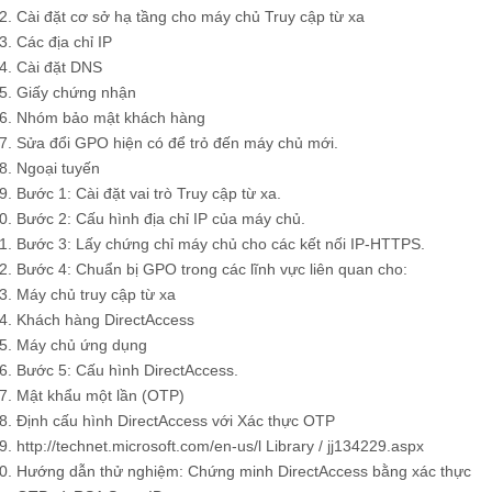
Cài đặt cơ sở hạ tầng cho máy chủ Truy cập từ xa
Các địa chỉ IP
Cài đặt DNS
Giấy chứng nhận
Nhóm bảo mật khách hàng
Sửa đổi GPO hiện có để trỏ đến máy chủ mới.
Ngoại tuyến
Bước 1: Cài đặt vai trò Truy cập từ xa.
Bước 2: Cấu hình địa chỉ IP của máy chủ.
Bước 3: Lấy chứng chỉ máy chủ cho các kết nối IP-HTTPS.
Bước 4: Chuẩn bị GPO trong các lĩnh vực liên quan cho:
Máy chủ truy cập từ xa
Khách hàng DirectAccess
Máy chủ ứng dụng
Bước 5: Cấu hình DirectAccess.
Mật khẩu một lần (OTP)
Định cấu hình DirectAccess với Xác thực OTP
http://technet.microsoft.com/en-us/l Library / jj134229.aspx
Hướng dẫn thử nghiệm: Chứng minh DirectAccess bằng xác thực