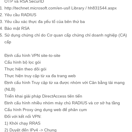
OTP và RSA SecurID
http://technet.microsoft.com/en-us/l Library / hh831544.aspx
Yêu cầu RADIUS
Yêu cầu xác thực đa yếu tố của bên thứ ba
Bảo mật RSA
Sử dụng chứng chỉ do Cơ quan cấp chứng chỉ doanh nghiệp (CA)
cấp
Định cấu hình VPN site-to-site
Cấu hình bộ lọc gói
Thực hiện theo dõi gói
Thực hiện truy cập từ xa đa trang web
Định cấu hình Truy cập từ xa được nhóm với Cân bằng tải mạng
(NLB)
Triển khai giải pháp DirectAccess tiên tiến
Định cấu hình nhiều nhóm máy chủ RADIUS và cơ sở hạ tầng
Cấu hình Proxy ứng dụng web để phân cụm
Đối với kết nối VPN:
1) Khởi chạy RRAS
2) Duyệt đến IPv4 -> Chung