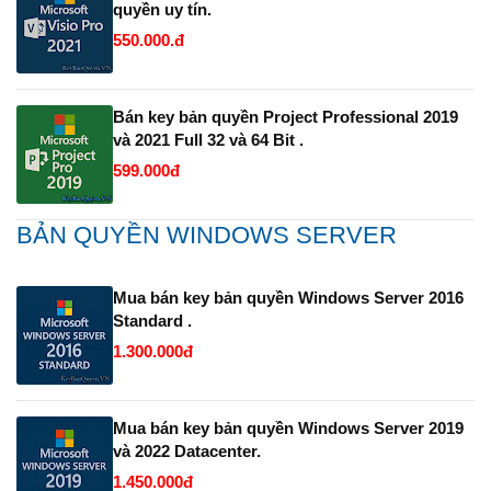
quyền uy tín.
550.000.đ
Bán key bản quyền Project Professional 2019
và 2021 Full 32 và 64 Bit .
599.000đ
BẢN QUYỀN WINDOWS SERVER
Mua bán key bản quyền Windows Server 2016
Standard .
1.300.000đ
Mua bán key bản quyền Windows Server 2019
và 2022 Datacenter.
1.450.000đ