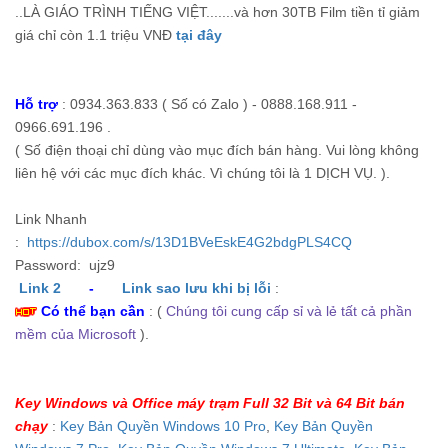
..LÀ GIÁO TRÌNH TIẾNG VIỆT.......và hơn 30TB Film tiền tỉ giảm
giá chỉ còn 1.1 triệu VNĐ
tại đây
Hỗ trợ
: 0934.363.833 ( Số có Zalo ) - 0888.168.911 -
0966.691.196 .
( Số điện thoại chỉ dùng vào mục đích bán hàng. Vui lòng không
liên hệ với các mục đích khác. Vì chúng tôi là 1 DỊCH VỤ. ).
Link Nhanh
:
https://dubox.com/s/13D1BVeEskE4G2bdgPLS4CQ
Password: ujz9
Link 2
-
Link sao lưu khi bị lỗi
:
Có thể bạn cần
: (
Chúng tôi cung cấp sỉ và lẻ tất cả phần
mềm của Microsoft
).
Key Windows và Office máy trạm Full 32 Bit và 64 Bit bán
chạy
:
Key Bản Quyền Windows 10 Pro
,
Key Bản Quyền