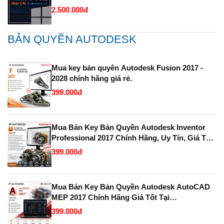
2.500.000đ
BẢN QUYỀN AUTODESK
Mua key bản quyên Autodesk Fusion 2017 -
2028 chính hãng giá rẻ.
399.000đ
Mua Bán Key Bản Quyền Autodesk Inventor
Professional 2017 Chính Hãng, Uy Tín, Giá Tốt
Tại KeyBanQuyen.VN
399.000đ
Mua Bán Key Bản Quyền Autodesk AutoCAD
MEP 2017 Chính Hãng Giá Tốt Tại
KeyBanQuyen.VN
399.000đ