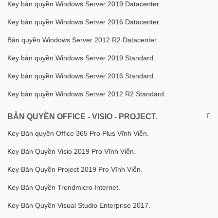
Key bản quyền Windows Server 2019 Datacenter.
Key bản quyền Windows Server 2016 Datacenter.
Bản quyền Windows Server 2012 R2 Datacenter.
Key bản quyền Windows Server 2019 Standard.
Key bản quyền Windows Server 2016 Standard.
Key bản quyền Windows Server 2012 R2 Standard.
BẢN QUYỀN OFFICE - VISIO - PROJECT.
Key Bản quyền Office 365 Pro Plus Vĩnh Viễn.
Key Bản Quyền Visio 2019 Pro Vĩnh Viễn.
Key Bản Quyền Project 2019 Pro Vĩnh Viễn.
Key Bản Quyền Trendmicro Internet.
Key Bản Quyền Visual Studio Enterprise 2017.