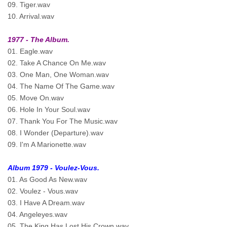
09. Tiger.wav
10. Arrival.wav
1977 - The Album.
01. Eagle.wav
02. Take A Chance On Me.wav
03. One Man, One Woman.wav
04. The Name Of The Game.wav
05. Move On.wav
06. Hole In Your Soul.wav
07. Thank You For The Music.wav
08. I Wonder (Departure).wav
09. I'm A Marionette.wav
Album 1979 - Voulez-Vous.
01. As Good As New.wav
02. Voulez - Vous.wav
03. I Have A Dream.wav
04. Angeleyes.wav
05. The King Has Lost His Crown.wav