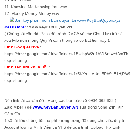
10. Arrival.wav
11. Knowing Me Knowing You.wav
12. Money Money Money.wav
Pass Unrar
: www.KeyBanQuyen.VN
( Chúng tôi cần đặt Pass để tránh DMCA và các Cloud lưu trữ sẽ
xóa File nên mong Quý Vị cảm thông về sự bất tiện này ).
Link GoogleDrive
:
https://drive.google.com/drive/folders/1BzcbpW2n1hVk8m4cdAmT
usp=sharing
Link sao lưu khi bị lỗi
:
https://drive.google.com/drive/folders/1rSKYs__AUq_5Pb9sE1HjR
usp=sharing
Nếu link tải có vấn đề . Mong các bạn báo về 0934.363.833 (
Zalo,Viber ) để
www.KeyBanQuyen.VN
sửa trong vòng 24h. Xin
Cám Ơn.
1 số tài liệu chúng tôi thu phí tượng trưng để dùng cho việc duy trì
Account lưu trữ Vĩnh Viễn và VPS để quá trình Upload, Fix Link