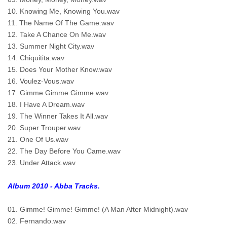
10. Knowing Me, Knowing You.wav
11. The Name Of The Game.wav
12. Take A Chance On Me.wav
13. Summer Night City.wav
14. Chiquitita.wav
15. Does Your Mother Know.wav
16. Voulez-Vous.wav
17. Gimme Gimme Gimme.wav
18. I Have A Dream.wav
19. The Winner Takes It All.wav
20. Super Trouper.wav
21. One Of Us.wav
22. The Day Before You Came.wav
23. Under Attack.wav
Album 2010 - Abba Tracks.
01. Gimme! Gimme! Gimme! (A Man After Midnight).wav
02. Fernando.wav