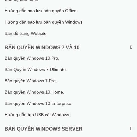
Hướng dẫn sao lưu bản quyền Office
Hướng dẫn sao lưu bản quyền Windows
Bản đồ trang Website
BẢN QUYỀN WINDOWS 7 VÀ 10
Bản quyền Windows 10 Pro.
Bản Quyền Windows 7 Ultimate.
Bản quyền Windows 7 Pro.
Bản quyền Windows 10 Home.
Bản quyền Windows 10 Enterprise.
Hướng dẫn tạo USB cài Windows.
BẢN QUYỀN WINDOWS SERVER