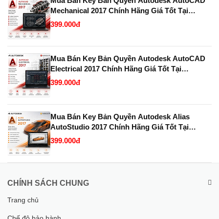
Mua Bán Key Bản Quyền Autodesk AutoCAD
Mechanical 2017 Chính Hãng Giá Tốt Tại
KeyBanQuyen.VN
399.000đ
Mua Bán Key Bản Quyền Autodesk AutoCAD
Electrical 2017 Chính Hãng Giá Tốt Tại
KeyBanQuyen.VN
399.000đ
Mua Bán Key Bản Quyền Autodesk Alias
AutoStudio 2017 Chính Hãng Giá Tốt Tại
KeyBanQuyen.VN
399.000đ
CHÍNH SÁCH CHUNG
Trang chủ
Chế độ bảo hành