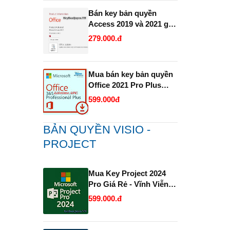
Bán key bản quyền
Access 2019 và 2021 giá
rẻ.
279.000.đ
Mua bán key bản quyền
Office 2021 Pro Plus
1PC trọn đời Full 32 Bit
599.000đ
và 64 Bit .
BẢN QUYỀN VISIO -
PROJECT
Mua Key Project 2024
Pro Giá Rẻ - Vĩnh Viễn
và Uy Tín.
599.000.đ