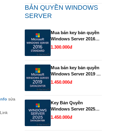
BẢN QUYỀN WINDOWS
SERVER
Mua bán key bản quyền
Windows Server 2016
Standard .
1.300.000đ
Mua bán key bản quyền
Windows Server 2019 và
2022 Datacenter.
1.450.000đ
info
sửa
Key Bản Quyền
Windows Server 2025
 Link
Datacenter Vĩnh Viễn
1.450.000đ
Giá Rẻ.