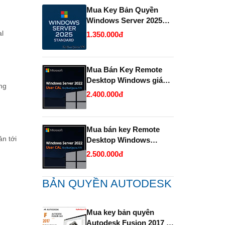
Mua Key Bản Quyền
Windows Server 2025
Standard và Datacenter
l
1.350.000đ
chính hãng giá rẻ.
Mua Bán Key Remote
Desktop Windows giá
ng
rẻ- Uy tín.
2.400.000đ
Mua bán key Remote
ản tới
Desktop Windows
Server bản quyền giá rẻ
2.500.000đ
- Uy Tín.
BẢN QUYỀN AUTODESK
Mua key bản quyên
Autodesk Fusion 2017 -