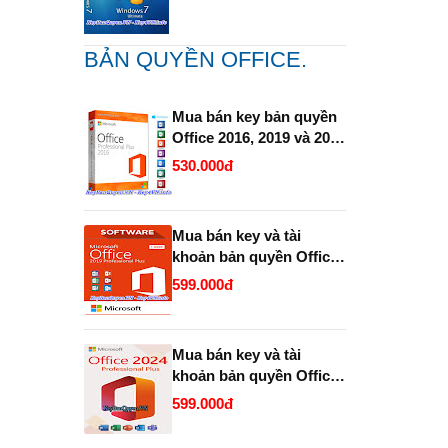
BẢN QUYỀN OFFICE.
Mua bán key bản quyền
Office 2016, 2019 và 2021
Pro Plus (365 ) Vĩnh Viễn
530.000đ
Full 32 Bit và 64 Bit.
Mua bán key và tài
khoản bản quyền Office
2019 và 2021 Pro Plus
599.000đ
(365 trọn đời ).
Mua bán key và tài
khoản bản quyền Office
2024 Pro Plus (365
599.000đ
Enterprise trọn đời ).