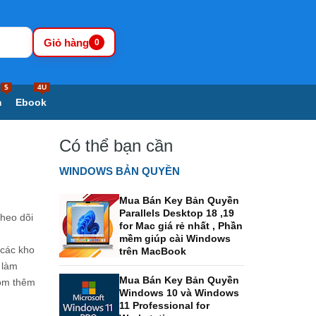
Giỏ hàng
0
$
4U
m
Ebook
Có thể bạn cần
WINDOWS BẢN QUYỀN
Mua Bán Key Bản Quyền
Parallels Desktop 18 ,19
theo dõi
for Mac giá rẻ nhất , Phần
mềm giúp cài Windows
 các kho
trên MacBook
 làm
Mua Bán Key Bản Quyền
gồm thêm
Windows 10 và Windows
11 Professional for
.