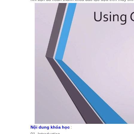
Nội dung khóa học
: