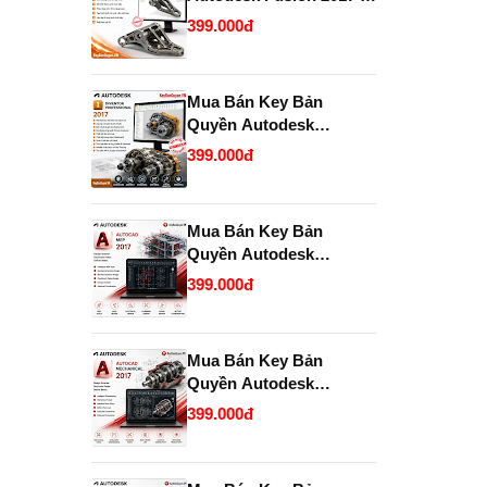
2028 chính hãng giá rẻ.
399.000đ
Mua Bán Key Bản
Quyền Autodesk
Inventor Professional
399.000đ
2017 Chính Hãng, Uy
Tín, Giá Tốt Tại
KeyBanQuyen.VN
Mua Bán Key Bản
Quyền Autodesk
AutoCAD MEP 2017
399.000đ
Chính Hãng Giá Tốt Tại
KeyBanQuyen.VN
Mua Bán Key Bản
Quyền Autodesk
AutoCAD Mechanical
399.000đ
2017 Chính Hãng Giá Tốt
Tại KeyBanQuyen.VN