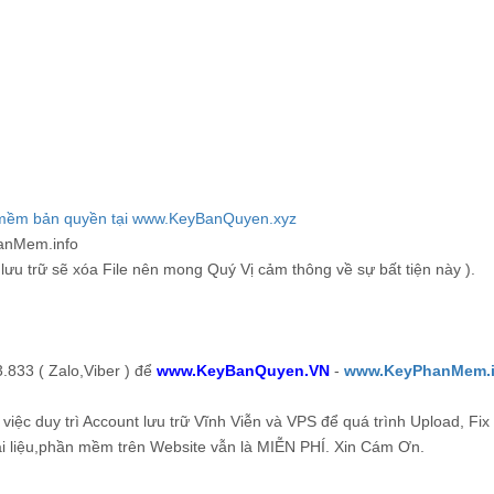
anMem.info
lưu trữ sẽ xóa File nên mong Quý Vị cảm thông về sự bất tiện này ).
.833 ( Zalo,Viber ) để
www.KeyBanQuyen.VN
-
www.KeyPhanMem.
 việc duy trì Account lưu trữ Vĩnh Viễn và VPS để quá trình Upload, Fix
 liệu,phần mềm trên Website vẫn là MIỄN PHÍ. Xin Cám Ơn.