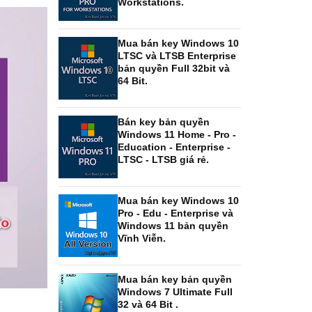
Workstations.
Mua bán key Windows 10
LTSC và LTSB Enterprise
bản quyền Full 32bit và
64 Bit.
Bán key bản quyền
Windows 11 Home - Pro -
Education - Enterprise -
LTSC - LTSB giá rẻ.
Mua bán key Windows 10
Pro - Edu - Enterprise và
Windows 11 bản quyền
Vĩnh Viễn.
Mua bán key bản quyền
Windows 7 Ultimate Full
32 và 64 Bit .