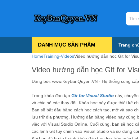
DANH MỤC SẢN PHẨM
Trang ch
Home
Training-Videos
Video hướng dẫn học Git for Visu
Video hướng dẫn học Git for Visu
Đăng bởi:
www.KeyBanQuyen.VN - Hệ thống cung cấp tấ
Trong khóa đào tạo
Git for Visual Studio
này, chuyên 
và chia sẻ các thay đổi. Khóa học này được thiết kế ch
Bạn sẽ bắt đầu bằng cách học cách tạo, mở và sao ché
lưu trữ địa phương. Hướng dẫn bằng video này cũng b
việc với Visual Studio Online. Cuối cùng, bạn sẽ học 
các lệnh Git tùy chỉnh vào Visual Studio và sử dụng cô
Khi bạn đã hoàn thành khóa đào tạo dựa trên máy tính n