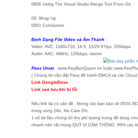
0805 Using The Visual Studio Merge Tool From Git.
09. Wrap Up.
0901 Conclusion.
Định Dạng File Video và Âm Thanh
:
Video: AVC, 1280x720, 16:9, 15/29.97fps, 255kbps
Audio: AAC, 48kHz, 125kbps, stereo
Pass Unrar
: www.KeyBanQuyen.vn hoặc www.KeyPh
( Chúng tôi cần đặt Pass để tránh DMCA và các Cloud 
Link GoogleDrive
:
Link sao lưu khi bị lỗi
:
Nếu link tải có vấn đề . Mong các bạn báo về 0934.363
trong vòng 24h. Xin Cám Ơn.
1 số tài liệu chúng tôi thu phí tượng trưng để dùng cho
nhanh nên rất mong QUÝ VỊ CẢM THÔNG. 99% các tài