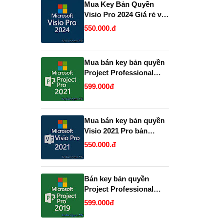
Mua Key Bản Quyền
Visio Pro 2024 Giá rẻ và
Vĩnh Viễn, Uy Tín.
550.000.đ
Mua bán key bản quyền
Project Professional
2021 Vĩnh Viễn - Giá Rẻ.
599.000đ
Mua bán key bản quyền
Visio 2021 Pro bản
quyền uy tín.
550.000.đ
Bán key bản quyền
Project Professional
2019 và 2021 Full 32 và
599.000đ
64 Bit .