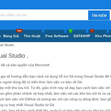
Hot
*
*
ủ
Bảng Giá
Thủ thuật
Free Software
DATA4VIP
Kho Phi
al Studio .
al Studio .
t cả bản quyền của Microsoft.
gia sẽ hướng dẫn bạn cách sử dụng hỗ trợ Git trong Visual Studio để 
o người dùng đã có kiến ​​thức làm việc cơ bản về Git.
p một kho lưu trữ. Từ đó, giáo trình này sẽ dạy bạn cách làm việc với
ao gồm phân nhánh và hợp nhất, làm việc với các kho lưu trữ từ xa và
cách làm việc với GitHub và tương tác với các công cụ dòng lệnh, bao 
ng cụ hợp nhất Visual Studio từ Git.
ày, bạn sẽ học cách thiết lập, quản lý và làm việc với các kho lưu trữ