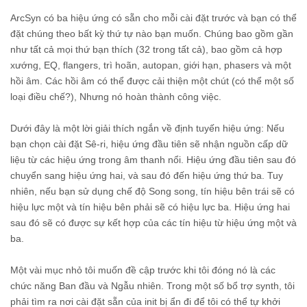
ArcSyn có ba hiệu ứng có sẵn cho mỗi cài đặt trước và bạn có thể
đặt chúng theo bất kỳ thứ tự nào bạn muốn. Chúng bao gồm gần
như tất cả mọi thứ bạn thích (32 trong tất cả), bao gồm cả hợp
xướng, EQ, flangers, trì hoãn, autopan, giới hạn, phasers và một
hồi âm. Các hồi âm có thể được cải thiện một chút (có thể một số
loại điều chế?), Nhưng nó hoàn thành công việc.
Dưới đây là một lời giải thích ngắn về định tuyến hiệu ứng: Nếu
bạn chọn cài đặt Sê-ri, hiệu ứng đầu tiên sẽ nhận nguồn cấp dữ
liệu từ các hiệu ứng trong âm thanh nổi. Hiệu ứng đầu tiên sau đó
chuyển sang hiệu ứng hai, và sau đó đến hiệu ứng thứ ba. Tuy
nhiên, nếu bạn sử dụng chế độ Song song, tín hiệu bên trái sẽ có
hiệu lực một và tín hiệu bên phải sẽ có hiệu lực ba. Hiệu ứng hai
sau đó sẽ có được sự kết hợp của các tín hiệu từ hiệu ứng một và
ba.
Một vài mục nhỏ tôi muốn đề cập trước khi tôi đóng nó là các
chức năng Ban đầu và Ngẫu nhiên. Trong một số bổ trợ synth, tôi
phải tìm ra nơi cài đặt sẵn của init bị ẩn đi để tôi có thể tự khởi