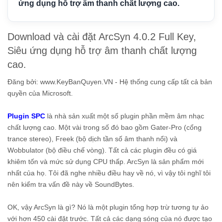
ứng dụng hỗ trợ âm thanh chất lượng cao.
Download và cài đặt ArcSyn 4.0.2 Full Key,
Siêu ứng dụng hỗ trợ âm thanh chất lượng
cao.
Đăng bởi:
www.KeyBanQuyen.VN - Hệ thống cung cấp tất cả bản
quyền của Microsoft.
Plugin SPC
là nhà sản xuất một số plugin phần mềm âm nhạc
chất lượng cao. Một vài trong số đó bao gồm Gater-Pro (cổng
trance stereo), Freek (bộ dịch tần số âm thanh nổi) và
Wobbulator (bộ điều chế vòng). Tất cả các plugin đều có giá
khiêm tốn và mức sử dụng CPU thấp. ArcSyn là sản phẩm mới
nhất của họ. Tôi đã nghe nhiều điều hay về nó, vì vậy tôi nghĩ tôi
nên kiểm tra vấn đề này về SoundBytes.
OK, vậy ArcSyn là gì? Nó là một plugin tổng hợp trừ tương tự ảo
với hơn 450 cài đặt trước. Tất cả các dạng sóng của nó được tạo