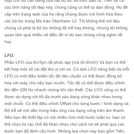
hợp cho sự cân bằng của hai bộ lọc và mức đầu ra. Trên tất cả
các tính năng tốt đẹp này, chúng cũng có thể tự dao động. Họ đề
cập trên trang web của họ rằng chúng được mô hình hóa theo
các bộ lọc trong Ma trận Oberheim 12. Tôi không thể nói liệu
chúng có phải là bộ lọc không độ trễ hay không, nhưng tôi không
quan tâm quá nhiều về điều đó vì dù sao chúng cũng nghe rất
hay.
LFO.
Phần LFO của ArcSyn rất phức tạp (mà tôi thích!) Và bạn có thể
kết hợp một số cài đặt thú vị với nó. Có tám LFO riêng biệt và mỗi
LFO có một điều khiển tốc độ tiêu chuẩn có thể được đồng bộ
hóa với máy chủ nếu bạn muốn. Tốc độ có thể được điều chỉnh
lên đến 100 Hz nhanh chóng khi cần thiết. Các LFO cũng có thể
được sử dụng với tối đa mười sáu dạng sóng khác nhau trong
một chuỗi. Có thể điều chỉnh Offset cho từng bước / hình dạng và
Độ trễ sẽ mờ dần trong hiệu ứng của dạng sóng trên âm thanh.
Nếu bạn đã thiết lập nó với nhiều hơn một bước tuần tự, bạn có
thể chọn từ các chế độ khác nhau cho cách nó sẽ phát qua các
bước bạn đã định cấu hình. Những lựa chọn này bao gồm Tiến,