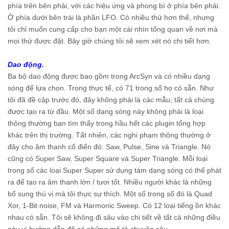
phía trên bên phải, với các hiệu ứng và phong bì ở phía bên phải.
Ở phía dưới bên trái là phần LFO. Có nhiều thứ hơn thế, nhưng
tôi chỉ muốn cung cấp cho bạn một cái nhìn tổng quan về nơi mà
mọi thứ được đặt. Bây giờ chúng tôi sẽ xem xét nó chi tiết hơn.
Dao động.
Ba bộ dao động được bao gồm trong ArcSyn và có nhiều dạng
sóng để lựa chọn. Trong thực tế, có 71 trong số họ có sẵn. Như
tôi đã đề cập trước đó, đây không phải là các mẫu; tất cả chúng
được tạo ra từ đầu. Một số dạng sóng này không phải là loại
thông thường bạn tìm thấy trong hầu hết các plugin tổng hợp
khác trên thị trường. Tất nhiên, các nghi phạm thông thường ở
đây cho âm thanh cổ điển đó: Saw, Pulse, Sine và Triangle. Nó
cũng có Super Saw, Super Square và Super Triangle. Mỗi loại
trong số các loại Super Super sử dụng tám dạng sóng có thể phát
ra để tạo ra âm thanh lớn / tươi tốt. Nhiều người khác là những
bổ sung thú vị mà tôi thực sự thích. Một số trong số đó là Quad
Xor, 1-Bit noise, FM và Harmonic Sweep. Có 12 loại tiếng ồn khác
nhau có sẵn. Tôi sẽ không đi sâu vào chi tiết về tất cả những điều