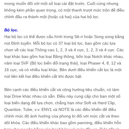
mong muốn đối với một số loại cài đặt trước. Cuối cùng nhưng
không kém phần quan trọng, có một thanh trượt mức trộn để điều
chỉnh đầu ra thành một (hoặc cả hai) của hai bộ lọc.
Bộ lọc.
Hai bộ lọc có thể được cấu hình trong Sê-ri hoặc Song song bằng
nút Định tuyến. Mỗi bộ lọc có 37 loại bộ lọc, bao gồm các lựa
chọn về các loại Thông cao 1, 2, 3 và 4 cực, 1, 2, 3 và 4 cực. Các
loại khác bao gồm hai loại Băng thông, bốn loại Notch khác nhau,
năm loại SVF (Bộ lọc biến đổi trạng thái), loại Phaser 4, 8, 12 và
16 cực, và có nhiều loại khác. Bên dưới điều khiển cắt lọc là một
nút liên kết hai điều khiển cắt khi được bật.
Bên cạnh các điều khiển cắt và cộng hưởng tiêu chuẩn, có tám
loại Drive khác nhau có sẵn. Điều này cung cấp cho bạn một số
loại biến dạng để lựa chọn, chẳng hạn như Soft và Hard Clip,
Quantize, Tube, v.v. ENV1 và NOTE là các điều khiển để điều
chỉnh mức độ ảnh hưởng của phong bì đối với mức cắt và theo
dõi khóa. Các điều khiển khác bao gồm panning, điều khiển hỗn