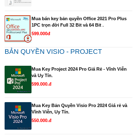
Mua bán key bản quyền Office 2021 Pro Plus
1PC trọn đời Full 32 Bit và 64 Bit .
599.000đ
BẢN QUYỀN VISIO - PROJECT
Mua Key Project 2024 Pro Giá Rẻ - Vĩnh Viễn
và Uy Tín.
599.000.đ
Mua Key Bản Quyền Visio Pro 2024 Giá rẻ và
Vĩnh Viễn, Uy Tín.
550.000.đ