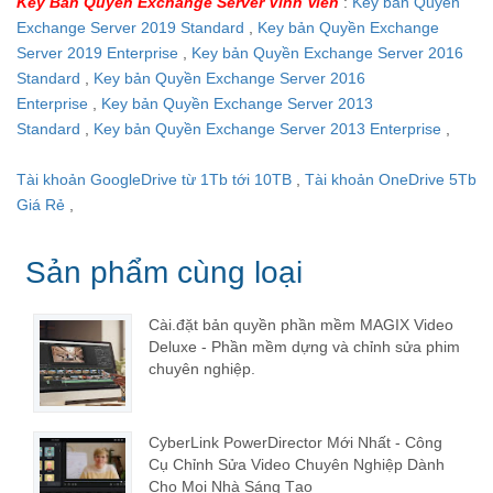
Key Bản Quyền Exchange Server Vĩnh Viễn
:
Key bản Quyền
Exchange Server 2019 Standard
,
Key bản Quyền Exchange
Server 2019 Enterprise
,
Key bản Quyền Exchange Server 2016
Standard
,
Key bản Quyền Exchange Server 2016
Enterprise
,
Key bản Quyền Exchange Server 2013
Standard
,
Key bản Quyền Exchange Server 2013 Enterprise
,
Tài khoản GoogleDrive từ 1Tb tới 10TB
,
Tài khoản OneDrive 5Tb
Giá Rẻ
,
Sản phẩm cùng loại
Cài.đặt bản quyền phần mềm MAGIX Video
Deluxe - Phần mềm dựng và chỉnh sửa phim
chuyên nghiệp.
CyberLink PowerDirector Mới Nhất - Công
Cụ Chỉnh Sửa Video Chuyên Nghiệp Dành
Cho Mọi Nhà Sáng Tạo