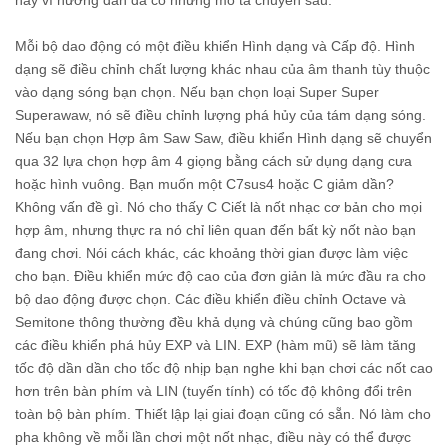
này vì hướng dẫn đã có những mô tả chuyên sâu.
Mỗi bộ dao động có một điều khiển Hình dạng và Cấp độ. Hình
dạng sẽ điều chỉnh chất lượng khác nhau của âm thanh tùy thuộc
vào dạng sóng bạn chọn. Nếu bạn chọn loại Super Super
Superawaw, nó sẽ điều chỉnh lượng phá hủy của tám dạng sóng.
Nếu bạn chọn Hợp âm Saw Saw, điều khiển Hình dạng sẽ chuyển
qua 32 lựa chọn hợp âm 4 giọng bằng cách sử dụng dạng cưa
hoặc hình vuông. Bạn muốn một C7sus4 hoặc C giảm dần?
Không vấn đề gì. Nó cho thấy C Ciết là nốt nhạc cơ bản cho mọi
hợp âm, nhưng thực ra nó chỉ liên quan đến bất kỳ nốt nào bạn
đang chơi. Nói cách khác, các khoảng thời gian được làm việc
cho bạn. Điều khiển mức độ cao của đơn giản là mức đầu ra cho
bộ dao động được chọn. Các điều khiển điều chỉnh Octave và
Semitone thông thường đều khả dụng và chúng cũng bao gồm
các điều khiển phá hủy EXP và LIN. EXP (hàm mũ) sẽ làm tăng
tốc độ dần dần cho tốc độ nhịp bạn nghe khi bạn chơi các nốt cao
hơn trên bàn phím và LIN (tuyến tính) có tốc độ không đổi trên
toàn bộ bàn phím. Thiết lập lại giai đoạn cũng có sẵn. Nó làm cho
pha không về mỗi lần chơi một nốt nhạc, điều này có thể được