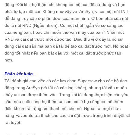
động. Đôi khi, họ thậm chí không có một cái để sử dụng và bạn
phải tự tạo một cái. Không như vậy với ArcSyn, vì có một nút INIT
dễ dàng truy cập ở phần dưới của màn hình. Ở bên phải của nút
đó là nút RND (Ngẫu nhiên). Có một chút ngắn về sự sáng tạo
của riêng bạn, hoặc chỉ muốn thử vận ​​may của bạn? Nhấn nút
RND và cài đặt trước mới được tạo. Điều thú vị ở đây là nó sử
dụng cài đặt sẵn mà bạn đã tải để tạo cài đặt trước mới. Nó hoạt
động tốt nhất nếu bạn bắt đầu với một cài đặt trước phức tạp
hơn.
Phần kết luận .
Tôi đánh giá cao việc có các lựa chọn Supersaw cho các bộ dao
động trong ArcSyn (và tất cả các loại khác), nhưng tôi vẫn muốn
thấy unison được thêm vào. Trong khi tôi đang thực hiện các yêu
cầu, nếu cuối cùng họ thêm unison, có lẽ họ cũng có thể thêm
điều khiển trải rộng âm thanh nổi cho nó. Ngoài ra, một chức
năng Favourite ưa thích cho các cài đặt trước trong trình duyệt sẽ
rất tuyệt.