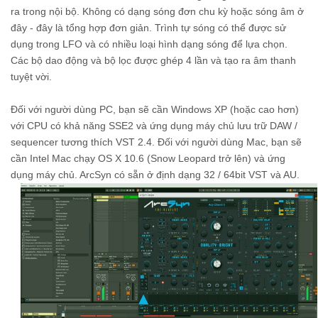
ra trong nội bộ. Không có dạng sóng đơn chu kỳ hoặc sóng âm ở
đây - đây là tổng hợp đơn giản. Trình tự sóng có thể được sử
dụng trong LFO và có nhiều loại hình dạng sóng để lựa chọn.
Các bộ dao động và bộ lọc được ghép 4 lần và tạo ra âm thanh
tuyệt vời.
Đối với người dùng PC, bạn sẽ cần Windows XP (hoặc cao hơn)
với CPU có khả năng SSE2 và ứng dụng máy chủ lưu trữ DAW /
sequencer tương thích VST 2.4. Đối với người dùng Mac, bạn sẽ
cần Intel Mac chạy OS X 10.6 (Snow Leopard trở lên) và ứng
dụng máy chủ. ArcSyn có sẵn ở định dạng 32 / 64bit VST và AU.