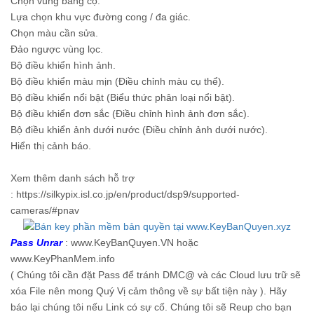
Chọn vùng bằng cọ.
Lựa chọn khu vực đường cong / đa giác.
Chọn màu cần sửa.
Đảo ngược vùng lọc.
Bộ điều khiển hình ảnh.
Bộ điều khiển màu mịn (Điều chỉnh màu cụ thể).
Bộ điều khiển nổi bật (Biểu thức phân loại nổi bật).
Bộ điều khiển đơn sắc (Điều chỉnh hình ảnh đơn sắc).
Bộ điều khiển ảnh dưới nước (Điều chỉnh ảnh dưới nước).
Hiển thị cảnh báo.
Xem thêm danh sách hỗ trợ
: https://silkypix.isl.co.jp/en/product/dsp9/supported-
cameras/#pnav
Pass Unrar
: www.KeyBanQuyen.VN hoặc
www.KeyPhanMem.info
( Chúng tôi cần đặt Pass để tránh DMC@ và các Cloud lưu trữ sẽ
xóa File nên mong Quý Vị cảm thông về sự bất tiện này ). Hãy
báo lại chúng tôi nếu Link có sự cố. Chúng tôi sẽ Reup cho bạn