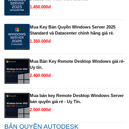
1.450.000đ
Mua Key Bản Quyền Windows Server 2025
Standard và Datacenter chính hãng giá rẻ.
1.350.000đ
Mua Bán Key Remote Desktop Windows giá rẻ-
Uy tín.
2.400.000đ
Mua bán key Remote Desktop Windows Server
bản quyền giá rẻ - Uy Tín.
2.500.000đ
BẢN QUYỀN AUTODESK