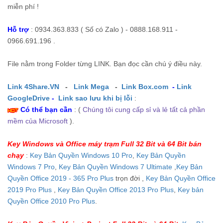
miễn phí !
Hỗ trợ
: 0934.363.833 ( Số có Zalo ) - 0888.168.911 -
0966.691.196 .
File nằm trong Folder từng LINK. Bạn đọc cần chú ý điều này.
Link 4Share.VN
-
Link Mega
-
Link Box.com
-
Link
GoogleDrive
-
Link sao lưu khi bị lỗi
:
Có thể bạn cần
: (
Chúng tôi cung cấp sỉ và lẻ tất cả phần
mềm của Microsoft
).
Key Windows và Office máy trạm Full 32 Bit và 64 Bit bán
chạy
:
Key Bản Quyền Windows 10 Pro
,
Key Bản Quyền
Windows 7 Pro
,
Key Bản Quyền Windows 7 Ultimate
,
Key Bản
Quyền Office 2019 - 365 Pro Plus
trọn đời ,
Key Bản Quyền Office
2019 Pro Plus
,
Key Bản Quyền Office 2013 Pro Plus
,
Key bản
Quyền Office 2010 Pro Plus
.