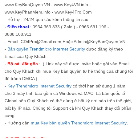
www.KeyBanQuyen.VN - www.Key4VN.info -
www.KeyPhanMem.info - www.Key4Pro.Com
- Hỗ trợ : 24/24 qua các kênh thông tin sau :
-
Điện thoại
: 0934.363.833 ( Zalo ) - 0966.691.196 -
0888.168.911
- Email :CD4Pro@Gmail.com Hoặc Admin@KeyBanQuyen.VN
-
Bản quyền Trendmicro Internet Security
được đăng ký theo
Email của Quý Khách.
-
Bộ cài đặt gốc
: ( Link này sẽ được Invite hoặc gởi vào Email
cho Quý Khách khi mua Key bản quyền từ hệ thống của chúng tôi
để tránh DMCA ).
-
Key Trendmicro Internet Security
có thời hạn sử dụng 1 năm
cho 3 máy tính bao gồm cả Windows và MAC. Là bản quốc tế
Global nên Quý Khách có thể dùng ở bất kỳ nơi nào trên thế giới,
bất kỳ IP nào. Chúng tôi Support cả khi Quý Khách thay đổi phần
cứng.
- Hướng dẫn
mua Key bản quyền Trendmicro Internet Security
.