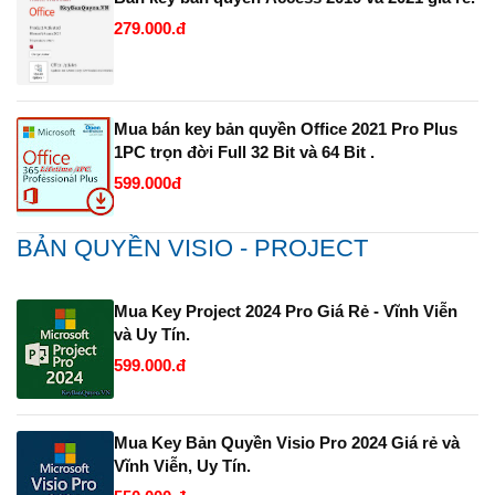
279.000.đ
Mua bán key bản quyền Office 2021 Pro Plus
1PC trọn đời Full 32 Bit và 64 Bit .
599.000đ
BẢN QUYỀN VISIO - PROJECT
Mua Key Project 2024 Pro Giá Rẻ - Vĩnh Viễn
và Uy Tín.
599.000.đ
Mua Key Bản Quyền Visio Pro 2024 Giá rẻ và
Vĩnh Viễn, Uy Tín.