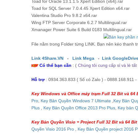
Toad for Oracle 13.1.1.5 Xpert Edition (x64).rar
Toad for SQL Server 7.0.4.45 Xpert Edition x64.rar
Valentina Studio Pro 9.8.2 x64.rar
Wing FTP Server Corporate 6.2.7 Multilingual.rar
Xmanager Power Suite 6 Build 0183 Multilingual.rar
File nằm trong Folder từng LINK. Bạn nên kéo thanh tr
Link 4Share.VN
-
Link Mega
-
Link GoogleDrive
Có thể bạn cần
: (
Chúng tôi cung cấp sỉ và lẻ t
Hỗ trợ
: 0934.363.833 ( Số có Zalo ) - 0888.168.911 -
Key Windows và Office máy trạm Full 32 Bit và 64 
Pro
,
Key Bản Quyền Windows 7 Ultimate
,
Key Bản Quy
Plus
,
Key Bản Quyền Office 2013 Pro Plus
,
Key bản Q
Key Bản Quyền Visio + Project Full 32 Bit và 64 Bit
Quyền Visio 2016 Pro
,
Key Bản Quyền project 2016 P