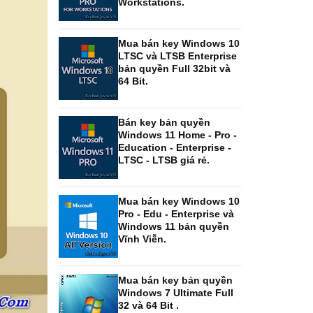
Workstations.
Mua bán key Windows 10
LTSC và LTSB Enterprise
bản quyền Full 32bit và
64 Bit.
Bán key bản quyền
Windows 11 Home - Pro -
Education - Enterprise -
LTSC - LTSB giá rẻ.
Mua bán key Windows 10
Pro - Edu - Enterprise và
Windows 11 bản quyền
Vĩnh Viễn.
Mua bán key bản quyền
Windows 7 Ultimate Full
32 và 64 Bit .