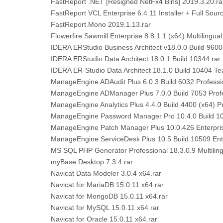
FastReport .NET [Resigned NetFx4 Bins] 2019.3.20.ra
FastReport VCL Enterprise 6.4.11 Installer + Full Sourc
FastReport.Mono 2019.1.13.rar
Flowerfire Sawmill Enterprise 8.8.1.1 (x64) Multilingual
IDERA ERStudio Business Architect v18.0.0 Build 9600
IDERA ERStudio Data Architect 18.0.1 Build 10344.rar
IDERA ER-Studio Data Architect 18.1.0 Build 10404 Tea
ManageEngine ADAudit Plus 6.0.3 Build 6032 Professio
ManageEngine ADManager Plus 7.0.0 Build 7053 Profe
ManageEngine Analytics Plus 4.4.0 Build 4400 (x64) Pro
ManageEngine Password Manager Pro 10.4.0 Build 104
ManageEngine Patch Manager Plus 10.0.426 Enterprise
ManageEngine ServiceDesk Plus 10.5 Build 10509 Enter
MS SQL PHP Generator Professional 18.3.0.9 Multiling
myBase Desktop 7.3.4.rar
Navicat Data Modeler 3.0.4 x64.rar
Navicat for MariaDB 15.0.11 x64.rar
Navicat for MongoDB 15.0.11 x64.rar
Navicat for MySQL 15.0.11 x64.rar
Navicat for Oracle 15.0.11 x64.rar