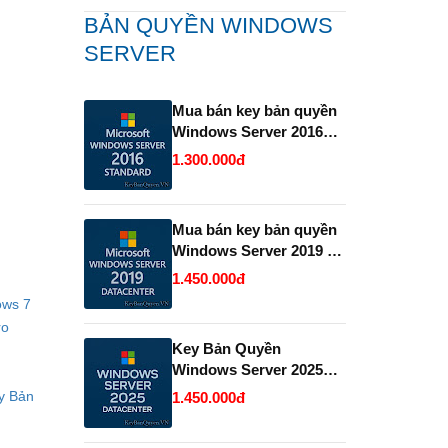
BẢN QUYỀN WINDOWS
SERVER
Mua bán key bản quyền
Windows Server 2016
Standard .
1.300.000đ
Mua bán key bản quyền
Windows Server 2019 và
2022 Datacenter.
1.450.000đ
ows 7
ro
Key Bản Quyền
Windows Server 2025
Datacenter Vĩnh Viễn
y Bản
1.450.000đ
Giá Rẻ.