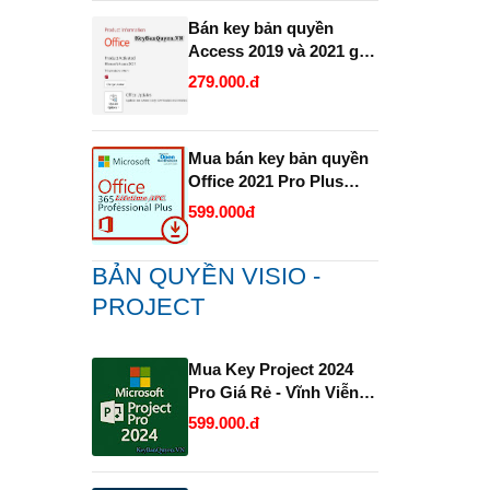
Bán key bản quyền
Access 2019 và 2021 giá
rẻ.
279.000.đ
Mua bán key bản quyền
Office 2021 Pro Plus
1PC trọn đời Full 32 Bit
599.000đ
và 64 Bit .
BẢN QUYỀN VISIO -
PROJECT
Mua Key Project 2024
Pro Giá Rẻ - Vĩnh Viễn
và Uy Tín.
599.000.đ