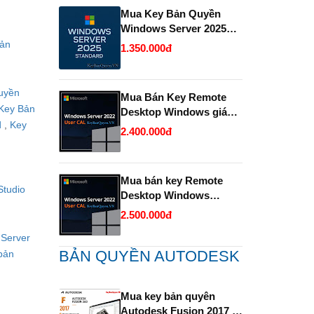
Mua Key Bản Quyền
Windows Server 2025
Standard và Datacenter
ản
1.350.000đ
chính hãng giá rẻ.
uyền
Mua Bán Key Remote
Key Bản
Desktop Windows giá
d
,
Key
rẻ- Uy tín.
2.400.000đ
Mua bán key Remote
Studio
Desktop Windows
Server bản quyền giá rẻ
2.500.000đ
- Uy Tín.
Server
BẢN QUYỀN AUTODESK
bản
Mua key bản quyên
Autodesk Fusion 2017 -