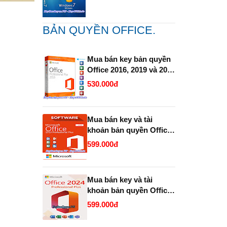
BẢN QUYỀN OFFICE.
Mua bán key bản quyền
Office 2016, 2019 và 2021
Pro Plus (365 ) Vĩnh Viễn
530.000đ
Full 32 Bit và 64 Bit.
Mua bán key và tài
khoản bản quyền Office
2019 và 2021 Pro Plus
599.000đ
(365 trọn đời ).
Mua bán key và tài
khoản bản quyền Office
2024 Pro Plus (365
599.000đ
Enterprise trọn đời ).