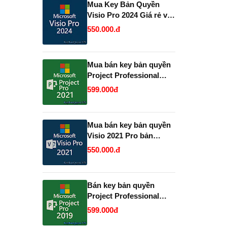
Mua Key Bản Quyền
Visio Pro 2024 Giá rẻ và
Vĩnh Viễn, Uy Tín.
550.000.đ
Mua bán key bản quyền
Project Professional
2021 Vĩnh Viễn - Giá Rẻ.
599.000đ
Mua bán key bản quyền
Visio 2021 Pro bản
quyền uy tín.
550.000.đ
Bán key bản quyền
Project Professional
2019 và 2021 Full 32 và
599.000đ
64 Bit .