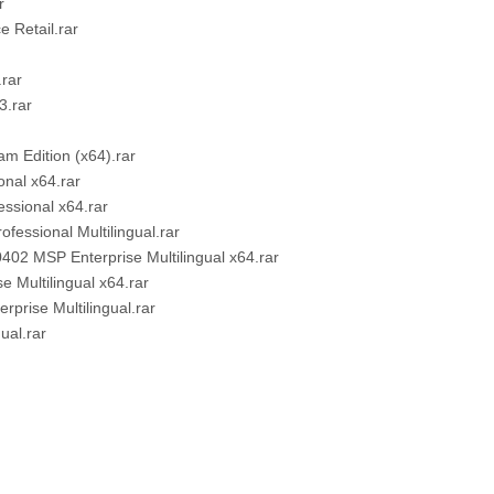
r
e Retail.rar
.rar
3.rar
m Edition (x64).rar
nal x64.rar
ssional x64.rar
fessional Multilingual.rar
02 MSP Enterprise Multilingual x64.rar
 Multilingual x64.rar
prise Multilingual.rar
ual.rar