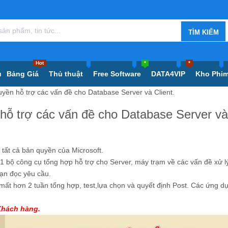
Hot
*
*
ủ
Bảng Giá
Thủ thuật
Free Software
DATA4VIP
Kho Phi
ền hỗ trợ các vấn đề cho Database Server và Client.
ỗ trợ các vấn đề cho Database Server và
t cả bản quyền của Microsoft.
 1 bộ công cụ tổng hợp hỗ trợ cho Server, máy trạm về các vấn đề xử l
bạn đọc yêu cầu.
mất hơn 2 tuần tổng hợp, test,lựa chọn và quyết định Post. Các ứng d
Khách hàng.