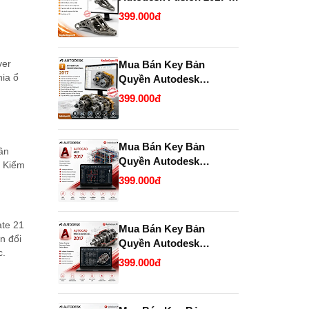
2028 chính hãng giá rẻ.
399.000đ
ver
Mua Bán Key Bản
ia ổ
Quyền Autodesk
Inventor Professional
399.000đ
2017 Chính Hãng, Uy
Tín, Giá Tốt Tại
KeyBanQuyen.VN
Mua Bán Key Bản
ần
Quyền Autodesk
 Kiểm
AutoCAD MEP 2017
399.000đ
Chính Hãng Giá Tốt Tại
KeyBanQuyen.VN
ate 21
Mua Bán Key Bản
n đổi
Quyền Autodesk
c.
AutoCAD Mechanical
399.000đ
2017 Chính Hãng Giá Tốt
Tại KeyBanQuyen.VN