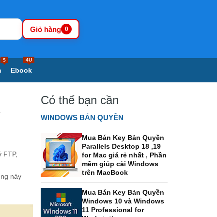
Giỏ hàng
0
$
4U
m
Ebook
Có thể bạn cần
WINDOWS BẢN QUYỀN
Mua Bán Key Bản Quyền
Parallels Desktop 18 ,19
ý FTP,
for Mac giá rẻ nhất , Phần
mềm giúp cài Windows
trên MacBook
ụng này
Mua Bán Key Bản Quyền
Windows 10 và Windows
11 Professional for