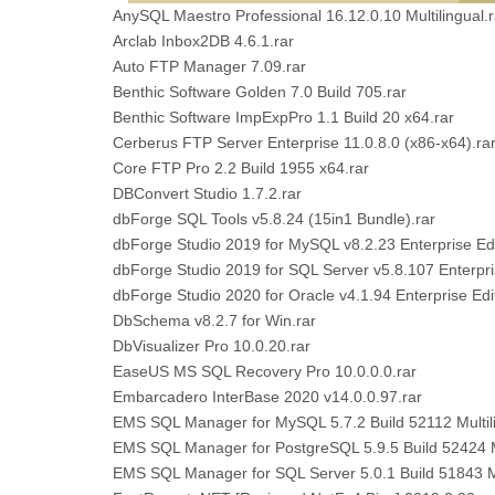
AnySQL Maestro Professional 16.12.0.10 Multilingual.r
Arclab Inbox2DB 4.6.1.rar
Auto FTP Manager 7.09.rar
Benthic Software Golden 7.0 Build 705.rar
Benthic Software ImpExpPro 1.1 Build 20 x64.rar
Cerberus FTP Server Enterprise 11.0.8.0 (x86-x64).ra
Core FTP Pro 2.2 Build 1955 x64.rar
DBConvert Studio 1.7.2.rar
dbForge SQL Tools v5.8.24 (15in1 Bundle).rar
dbForge Studio 2019 for MySQL v8.2.23 Enterprise Edi
dbForge Studio 2019 for SQL Server v5.8.107 Enterpris
dbForge Studio 2020 for Oracle v4.1.94 Enterprise Edit
DbSchema v8.2.7 for Win.rar
DbVisualizer Pro 10.0.20.rar
EaseUS MS SQL Recovery Pro 10.0.0.0.rar
Embarcadero InterBase 2020 v14.0.0.97.rar
EMS SQL Manager for MySQL 5.7.2 Build 52112 Multili
EMS SQL Manager for PostgreSQL 5.9.5 Build 52424 Mu
EMS SQL Manager for SQL Server 5.0.1 Build 51843 Mul