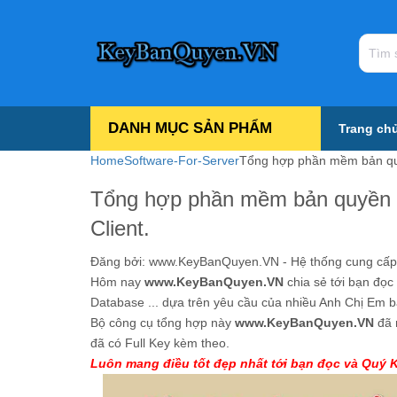
DANH MỤC SẢN PHẨM
Trang ch
Home
Software-For-Server
Tổng hợp phần mềm bản quy
Tổng hợp phần mềm bản quyền h
Client.
Đăng bởi:
www.KeyBanQuyen.VN - Hệ thống cung cấp tấ
Hôm nay
www.KeyBanQuyen.VN
chia sẻ tới bạn đọc
Database ... dựa trên yêu cầu của nhiều Anh Chị Em 
Bộ công cụ tổng hợp này
www.KeyBanQuyen.VN
đã 
đã có Full Key kèm theo.
Luôn mang điều tốt đẹp nhất tới bạn đọc và Quý 