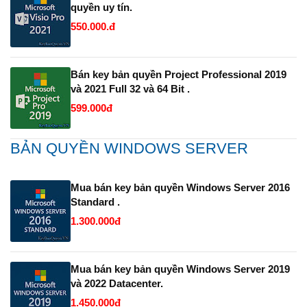
quyền uy tín.
550.000.đ
Bán key bản quyền Project Professional 2019
và 2021 Full 32 và 64 Bit .
599.000đ
BẢN QUYỀN WINDOWS SERVER
Mua bán key bản quyền Windows Server 2016
Standard .
1.300.000đ
Mua bán key bản quyền Windows Server 2019
và 2022 Datacenter.
1.450.000đ