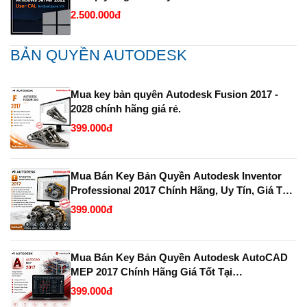
2.500.000đ
BẢN QUYỀN AUTODESK
Mua key bản quyên Autodesk Fusion 2017 -
2028 chính hãng giá rẻ.
399.000đ
Mua Bán Key Bản Quyền Autodesk Inventor
Professional 2017 Chính Hãng, Uy Tín, Giá Tốt
Tại KeyBanQuyen.VN
399.000đ
Mua Bán Key Bản Quyền Autodesk AutoCAD
MEP 2017 Chính Hãng Giá Tốt Tại
KeyBanQuyen.VN
399.000đ