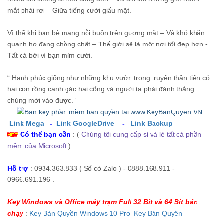
mắt phải rơi – Giữa tiếng cười giấu mặt.
Vì thế khi bạn bè mang nỗi buồn trên gương mặt – Và khó khăn
quanh họ đang chồng chất – Thế giới sẽ là một nơi tốt đẹp hơn -
Tất cả bởi vì bạn mỉm cười.
“ Hạnh phúc giống như những khu vườn trong truyện thần tiên có
hai con rồng canh gác hai cổng và người ta phải đánh thắng
chúng mới vào được.”
Link Mega
-
Link GoogleDrive
-
Link Backup
Có thể bạn cần
: (
Chúng tôi cung cấp sỉ và lẻ tất cả phần
mềm của Microsoft
).
Hỗ trợ
: 0934.363.833 ( Số có Zalo ) - 0888.168.911 -
0966.691.196 .
Key Windows và Office máy trạm Full 32 Bit và 64 Bit bán
chạy
:
Key Bản Quyền Windows 10 Pro
,
Key Bản Quyền