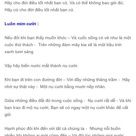
Hãy cho đời điều tốt nhất bạn có, Và có thể không bao giờ đủ;
Hãy cứ cho đời điều tốt nhất bạn có.
Luôn mỉm cười :
Nếu đôi khi bạn thấy muốn khóc – Và cuốc sống có vẻ như là một
cuộc thử thách - Trên những đám mây kia sẽ là một bầu trời
xanh tươi sáng
Vậy hãy biến nước mắt thành nụ cười.
Khi bạn đi trên con đường đời – Với đầy những thăng trầm - Hãy
nhớ sự thật này - Một nụ cười bằng mười nếp nhăn.
Giữa những điều đắt đỏ trong cuộc sống - Nụ cười rất dễ - Và khi
bạn trao đi mộ nụ cười, Bạn sẽ có ngay một nụ cười khác để cất
giữ.
Hạnh phúc đôi khi đến với tất cả chúng ta - Nhưng nỗi buồn
nhiều khi không ai mời cũng đến – Và đôi lúc những giọt nước