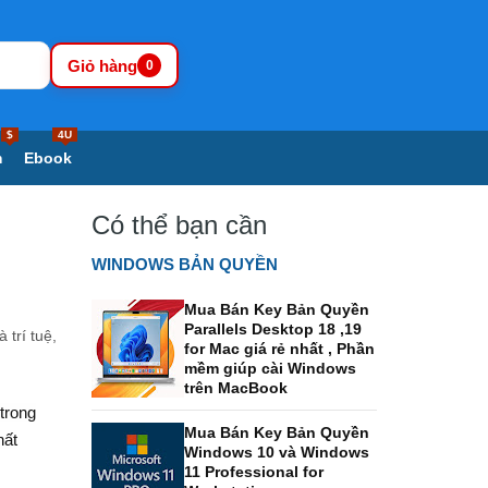
Giỏ hàng
0
$
4U
m
Ebook
Có thể bạn cần
WINDOWS BẢN QUYỀN
Mua Bán Key Bản Quyền
Parallels Desktop 18 ,19
 trí tuệ,
for Mac giá rẻ nhất , Phần
mềm giúp cài Windows
trên MacBook
trong
Mua Bán Key Bản Quyền
hất
Windows 10 và Windows
11 Professional for