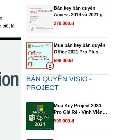
Bán key bản quyền
Access 2019 và 2021 giá
in
rẻ.
279.000.đ
 biệt là
Mua bán key bản quyền
Office 2021 Pro Plus
1PC trọn đời Full 32 Bit
599.000đ
và 64 Bit .
BẢN QUYỀN VISIO -
PROJECT
Mua Key Project 2024
Pro Giá Rẻ - Vĩnh Viễn
và Uy Tín.
599.000.đ