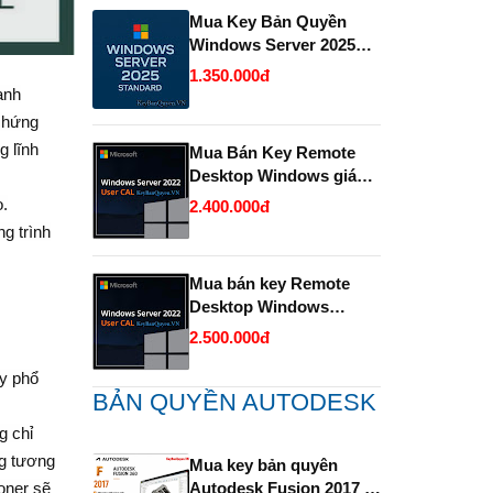
Mua Key Bản Quyền
Windows Server 2025
Standard và Datacenter
1.350.000đ
chính hãng giá rẻ.
anh
chứng
g lĩnh
Mua Bán Key Remote
Desktop Windows giá
rẻ- Uy tín.
o.
2.400.000đ
g trình
Mua bán key Remote
Desktop Windows
Server bản quyền giá rẻ
2.500.000đ
- Uy Tín.
y phổ
BẢN QUYỀN AUTODESK
g chỉ
ng tương
Mua key bản quyên
Autodesk Fusion 2017 -
oner sẽ