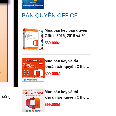
BẢN QUYỀN OFFICE.
Mua bán key bản quyền
Office 2016, 2019 và 2021
Pro Plus (365 ) Vĩnh Viễn
530.000đ
Full 32 Bit và 64 Bit.
Mua bán key và tài
khoản bản quyền Office
2019 và 2021 Pro Plus
599.000đ
(365 trọn đời ).
Mua bán key và tài
n công
khoản bản quyền Office
2024 Pro Plus (365
599.000đ
Enterprise trọn đời ).