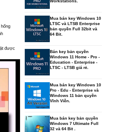
Workstations.
Mua bán key Windows 10
LTSC và LTSB Enterprise
ỗ hổng
bản quyền Full 32bit và
nh
64 Bit.
mật được
Bán key bản quyền
Windows 11 Home - Pro -
Education - Enterprise -
LTSC - LTSB giá rẻ.
Mua bán key Windows 10
Pro - Edu - Enterprise và
Windows 11 bản quyền
Vĩnh Viễn.
Mua bán key bản quyền
Windows 7 Ultimate Full
32 và 64 Bit .