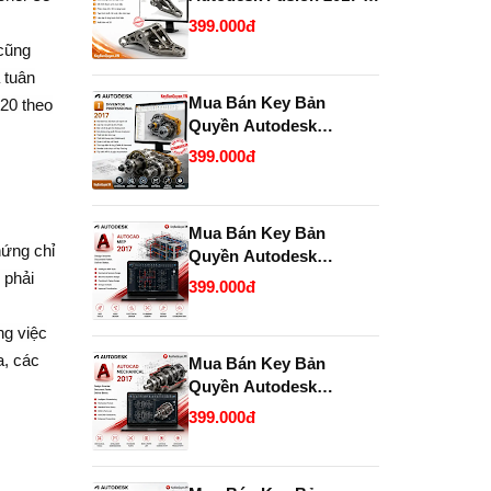
2028 chính hãng giá rẻ.
399.000đ
 cũng
 tuân
Mua Bán Key Bản
20 theo
Quyền Autodesk
Inventor Professional
399.000đ
2017 Chính Hãng, Uy
Tín, Giá Tốt Tại
KeyBanQuyen.VN
Mua Bán Key Bản
hứng chỉ
Quyền Autodesk
 phải
AutoCAD MEP 2017
399.000đ
Chính Hãng Giá Tốt Tại
KeyBanQuyen.VN
ng việc
a, các
Mua Bán Key Bản
Quyền Autodesk
AutoCAD Mechanical
399.000đ
2017 Chính Hãng Giá Tốt
Tại KeyBanQuyen.VN