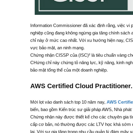
Information Commissioner đã xác định rằng, việc vi
nghiệp cũng đang không ngừng gia tăng chính sách
chỉ này ở mức cao nhất. Với xu hướng hiện nay, CISSP
vực bảo mật, an ninh mạng.
Chứng nhận CISSP của (ISC)² là tiêu chuẩn vàng cho
CHứng chỉ này chứng tỏ năng lực, kỹ năng, kinh nghi
bảo mật tổng thể của một doanh nghiệp.
AWS Certified Cloud Practitioner.
Mới lọt vào danh sách top 10 năm nay,
AWS Certifie
biến, bao gồm Kiến trúc sư giải pháp AWS, Nhà phát
Chứng nhận này được thiết kế cho các chuyên gia t
cấp cơ bản, nó thường được các LTV học khá sớm để
lai. Với sự gia tăng trong nhu cầu quản lý đám mây 