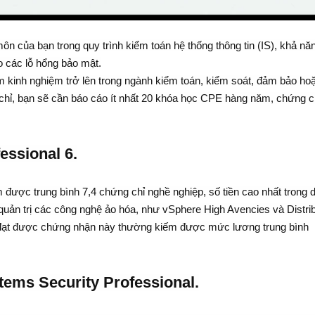
ôn của bạn trong quy trình kiểm toán hệ thống thông tin (IS), khả nă
o các lỗ hổng bảo mật.
m kinh nghiệm trở lên trong ngành kiểm toán, kiểm soát, đảm bảo ho
 chỉ, bạn sẽ cần báo cáo ít nhất 20 khóa học CPE hàng năm, chứng c
essional 6.
được trung bình 7,4 chứng chỉ nghề nghiệp, số tiền cao nhất trong 
quản trị các công nghệ ảo hóa, như vSphere High Avencies và Distri
đạt được chứng nhận này thường kiếm được mức lương trung bình
tems Security Professional.