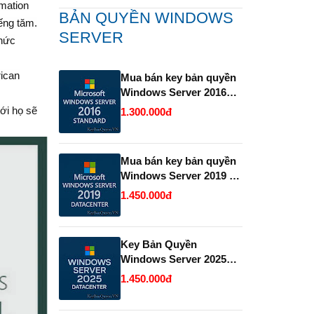
rmation
BẢN QUYỀN WINDOWS
ếng tăm.
SERVER
thức
rican
Mua bán key bản quyền
Windows Server 2016
Standard .
ới họ sẽ
1.300.000đ
Mua bán key bản quyền
Windows Server 2019 và
2022 Datacenter.
1.450.000đ
Key Bản Quyền
Windows Server 2025
Datacenter Vĩnh Viễn
1.450.000đ
Giá Rẻ.