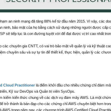
 phạm an ninh mạng đã tăng 88% kể từ đầu năm 2015. Vì vậy, các do
 an ninh, bảo mật của họ bằng cách sử dụng những người được cấp 
 sẽ tiếp tục là con đường tuyệt vời để đạt được vị trí cao nhất tron
 các chuyên gia CNTT, có vai trò bảo mật về quản lý và kỹ thuật ca
ệm chuyên sâu và sự tự tin để thiết kế, thực hiện, quản lý các chươn
d Cloud Practitioner
là điểm khởi đầu cho nhiều chứng chỉ đám mâ
 triển, Kỹ sư DevOps và Quản trị viên SysOps.
ìm kiếm kiến thức chung về các dịch vụ đám mây AWS. Là một chứn
 trở thành là bàn đạp cho các chứng chỉ AWS chuyên biệt hơn tro
và AWS trong năm nay, các chương trình AWS Certified Cloud Practiti