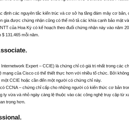
xác định các nguyên tắc kiến trúc và cơ sở hạ tầng đám mây cơ bản,
ên gia được chứng nhận cũng có thể mô tả các khía cạnh bảo mật và
CNTT của Hoa Kỳ có kế hoạch theo đuổi chứng nhận này vào năm 20
h $ 131.465 mỗi năm.
ssociate.
 Internetwork Expert – CCIE) là chứng chỉ có giá trị nhất trong các c
mạng của Cisco có thể thiết thực hơn với nhiều tổ chức. Bởi không
uê một CCIE hoặc cần đến một người có chứng chỉ này.
có CCNA – chứng chỉ cấp cho những người có kiến thức cơ bản tro
ông ty vừa và nhỏ ngày càng lệ thuộc vào các công nghệ truy cập từ x
an trọng hơn.
sional.