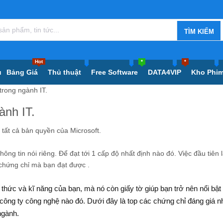
Hot
*
*
ủ
Bảng Giá
Thủ thuật
Free Software
DATA4VIP
Kho Phi
 trong ngành IT.
ành IT.
t cả bản quyền của Microsoft.
 tin nói riêng. Để đạt tới 1 cấp độ nhất định nào đó. Việc đầu tiên là
c chứng chỉ mà bạn đạt được .
thức và kĩ năng của bạn, mà nó còn giấy tờ giúp bạn trở nên nổi bật 
công ty công nghệ nào đó. Dưới đây là top các chứng chỉ đáng giá n
ngành.