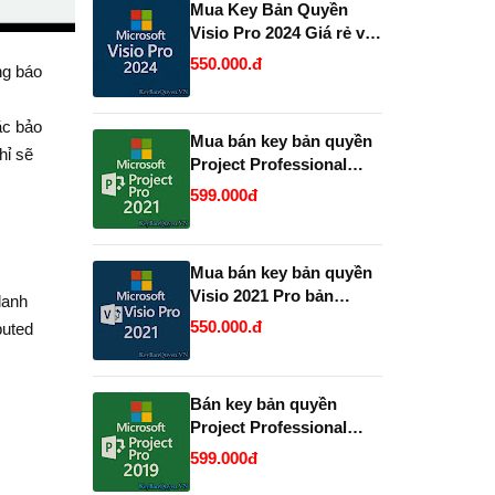
Mua Key Bản Quyền
Visio Pro 2024 Giá rẻ và
Vĩnh Viễn, Uy Tín.
550.000.đ
ng báo
ặc bảo
Mua bán key bản quyền
hỉ sẽ
Project Professional
2021 Vĩnh Viễn - Giá Rẻ.
599.000đ
Mua bán key bản quyền
Visio 2021 Pro bản
danh
quyền uy tín.
550.000.đ
buted
Bán key bản quyền
Project Professional
2019 và 2021 Full 32 và
599.000đ
64 Bit .