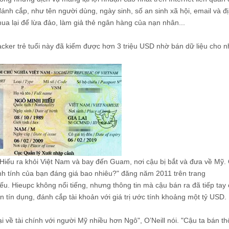
đánh cắp, như tên người dùng, ngày sinh, số an sinh xã hội, email và đị
a lại để lừa đảo, làm giả thẻ ngân hàng của nạn nhân...
ker trẻ tuổi này đã kiếm được hơn 3 triệu USD nhờ bán dữ liệu cho n
Hiếu ra khỏi Việt Nam và bay đến Guam, nơi cậu bị bắt và đưa về Mỹ. O
anh tính của bạn đáng giá bao nhiêu?" đăng năm 2011 trên trang
u. Hieupc không nổi tiếng, nhưng thông tin mà cậu bán ra đã tiếp tay
n tín dụng, đánh cắp tài khoản với giá trị ước tính khoảng một tỷ USD.
i về tài chính với người Mỹ nhiều hơn Ngô", O’Neill nói. "Cậu ta bán th