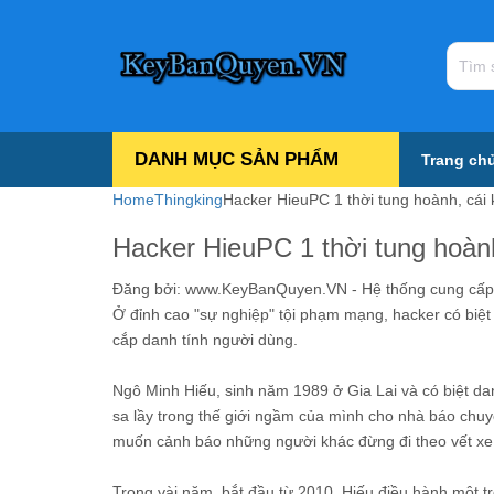
DANH MỤC SẢN PHẨM
Trang ch
Home
Thingking
Hacker HieuPC 1 thời tung hoành, cái k
Hacker HieuPC 1 thời tung hoành,
Đăng bởi:
www.KeyBanQuyen.VN - Hệ thống cung cấp tấ
Ở đỉnh cao "sự nghiệp" tội phạm mạng, hacker có bi
cắp danh tính người dùng.
Ngô Minh Hiếu, sinh năm 1989 ở Gia Lai và có biệt da
sa lầy trong thế giới ngầm của mình cho nhà báo chuy
muốn cảnh báo những người khác đừng đi theo vết xe
Trong vài năm, bắt đầu từ 2010, Hiếu điều hành một tr