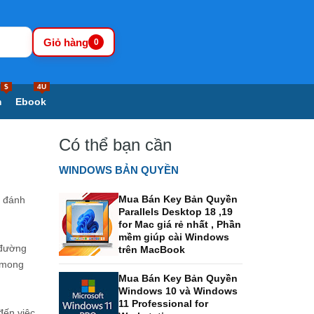
Giỏ hàng
0
$
4U
m
Ebook
Có thể bạn cần
WINDOWS BẢN QUYỀN
Mua Bán Key Bản Quyền
ụ đánh
Parallels Desktop 18 ,19
for Mac giá rẻ nhất , Phần
mềm giúp cài Windows
 đường
trên MacBook
i mong
Mua Bán Key Bản Quyền
Windows 10 và Windows
11 Professional for
đến việc