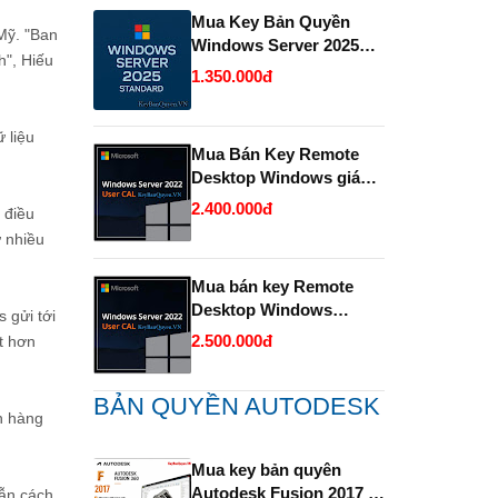
Mua Key Bản Quyền
 Mỹ. "Ban
Windows Server 2025
h", Hiếu
Standard và Datacenter
1.350.000đ
chính hãng giá rẻ.
 liệu
Mua Bán Key Remote
Desktop Windows giá
rẻ- Uy tín.
2.400.000đ
 điều
ừ nhiều
Mua bán key Remote
Desktop Windows
 gửi tới
Server bản quyền giá rẻ
2.500.000đ
t hơn
- Uy Tín.
BẢN QUYỀN AUTODESK
h hàng
Mua key bản quyên
Autodesk Fusion 2017 -
dẫn cách