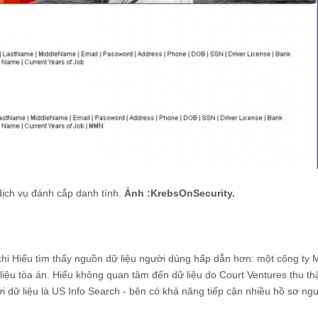
ịch vụ đánh cắp danh tính.
Ảnh :KrebsOnSecurity.
 khi Hiếu tìm thấy nguồn dữ liệu người dùng hấp dẫn hơn: một công ty 
 liệu tòa án. Hiếu không quan tâm đến dữ liệu do Court Ventures thu t
iới dữ liệu là US Info Search - bên có khả năng tiếp cận nhiều hồ sơ ng