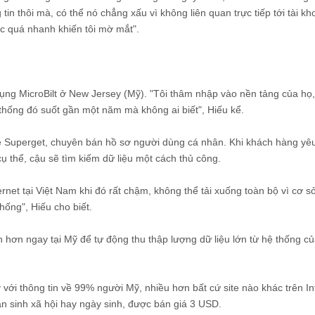
 tin thôi mà, có thể nó chẳng xấu vì không liên quan trực tiếp tới tài k
c quá nhanh khiến tôi mờ mắt".
 dụng MicroBilt ở New Jersey (Mỹ). "Tôi thâm nhập vào nền tảng của họ
 thống đó suốt gần một năm mà không ai biết", Hiếu kể.
ite Superget, chuyên bán hồ sơ người dùng cá nhân. Khi khách hàng yê
 thể, cậu sẽ tìm kiếm dữ liệu một cách thủ công.
ernet tại Việt Nam khi đó rất chậm, không thể tải xuống toàn bộ vì cơ sở
thống", Hiếu cho biết.
hơn ngay tại Mỹ để tự động thu thập lượng dữ liệu lớn từ hệ thống c
với thông tin về 99% người Mỹ, nhiều hơn bất cứ site nào khác trên Int
an sinh xã hội hay ngày sinh, được bán giá 3 USD.