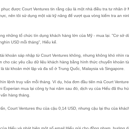
t phục được Court Ventures tin rằng cậu là một nhà điều tra tư nhân ở
 thực, nên tôi sử dụng một vài kỹ năng để vượt qua vòng kiểm tra an nin
ng những tổ chức tín dụng khách hàng lớn của Mỹ - mua lại. "Cơ sở dữ
 nghìn USD mỗi tháng", Hiếu kể.
c tài khoản sáp nhập từ Court Ventures không, nhưng không khó nhìn ra
iền cho các yêu cầu dữ liệu khách hàng bằng hình thức chuyển khoản t
là tài khoản mới lập và đa số ở Trung Quốc, Malaysia và Singapore.
hìn lệnh truy vấn mỗi tháng. Ví dụ, hóa đơn đầu tiên mà Court Ventures
hi Experian mua lại công ty hai năm sau đó, dịch vụ của Hiếu đã thu hú
 vấn hàng tháng.
 vấn, Court Ventures thu của cậu 0,14 USD, nhưng cậu lại thu của khác
g của Hiếu và phát hiện một số email Hiếu gửi cho đồng phạm, hướng 