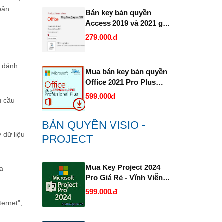
hoản
Bán key bản quyền
Access 2019 và 2021 giá
rẻ.
279.000.đ
, đánh
Mua bán key bản quyền
Office 2021 Pro Plus
1PC trọn đời Full 32 Bit
599.000đ
u cầu
và 64 Bit .
BẢN QUYỀN VISIO -
 dữ liệu
PROJECT
Mua Key Project 2024
ủa
Pro Giá Rẻ - Vĩnh Viễn
và Uy Tín.
599.000.đ
ernet",