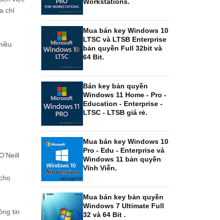
Workstations.
a chỉ
Mua bán key Windows 10
LTSC và LTSB Enterprise
hiều
bản quyền Full 32bit và
64 Bit.
Bán key bản quyền
Windows 11 Home - Pro -
Education - Enterprise -
LTSC - LTSB giá rẻ.
Mua bán key Windows 10
Pro - Edu - Enterprise và
’Neill
Windows 11 bản quyền
Vĩnh Viễn.
 cho
Mua bán key bản quyền
Windows 7 Ultimate Full
ông tin
32 và 64 Bit .