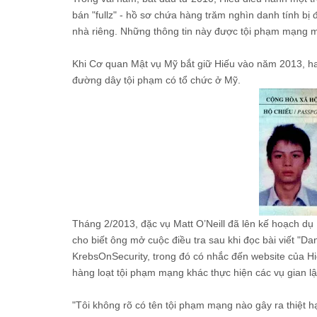
bán "fullz" - hồ sơ chứa hàng trăm nghìn danh tính bị 
nhà riêng. Những thông tin này được tội phạm mạng mu
Khi Cơ quan Mật vụ Mỹ bắt giữ Hiếu vào năm 2013, hac
đường dây tội phạm có tổ chức ở Mỹ.
Tháng 2/2013, đặc vụ Matt O’Neill đã lên kế hoạch dụ 
cho biết ông mở cuộc điều tra sau khi đọc bài viết "D
KrebsOnSecurity, trong đó có nhắc đến website của Hiế
hàng loạt tội phạm mạng khác thực hiện các vụ gian lậ
"Tôi không rõ có tên tội phạm mạng nào gây ra thiệt hạ