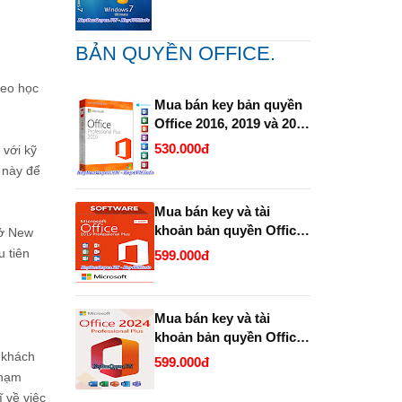
BẢN QUYỀN OFFICE.
heo học
Mua bán key bản quyền
Office 2016, 2019 và 2021
Pro Plus (365 ) Vĩnh Viễn
530.000đ
 với kỹ
Full 32 Bit và 64 Bit.
 này để
Mua bán key và tài
khoản bản quyền Office
 ở New
2019 và 2021 Pro Plus
u tiên
599.000đ
(365 trọn đời ).
Mua bán key và tài
khoản bản quyền Office
2024 Pro Plus (365
u khách
599.000đ
Enterprise trọn đời ).
phạm
ĩ về việc