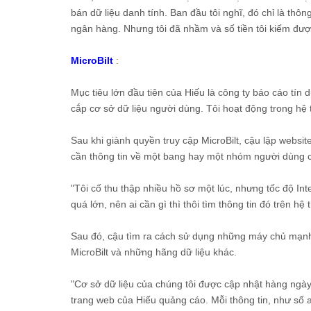
bán dữ liệu danh tính. Ban đầu tôi nghĩ, đó chỉ là thông
ngân hàng. Nhưng tôi đã nhầm và số tiền tôi kiếm đượ
MicroBilt
:
Mục tiêu lớn đầu tiên của Hiếu là công ty báo cáo tín
cắp cơ sở dữ liệu người dùng. Tôi hoạt động trong hệ
Sau khi giành quyền truy cập MicroBilt, cậu lập webs
cần thông tin về một bang hay một nhóm người dùng cụ
"Tôi cố thu thập nhiều hồ sơ một lúc, nhưng tốc độ Int
quá lớn, nên ai cần gì thì thôi tìm thông tin đó trên hệ 
Sau đó, cậu tìm ra cách sử dụng những máy chủ mạnh 
MicroBilt và những hãng dữ liệu khác.
"Cơ sở dữ liệu của chúng tôi được cập nhật hàng ngày 
trang web của Hiếu quảng cáo. Mỗi thông tin, như số 