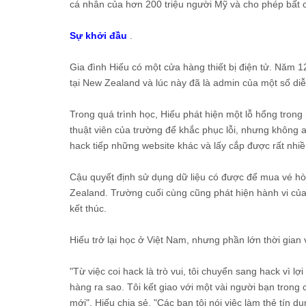
cá nhân của hơn 200 triệu người Mỹ và cho phép bất c
Sự khởi đầu
.
Gia đình Hiếu có một cửa hàng thiết bị điện tử. Năm 1
tại New Zealand và lúc này đã là admin của một số di
Trong quá trình học, Hiếu phát hiện một lỗ hổng trong 
thuật viên của trường để khắc phục lỗi, nhưng không a
hack tiếp những website khác và lấy cắp được rất nhiều
Cậu quyết định sử dụng dữ liệu có được để mua vé hòa
Zealand. Trường cuối cùng cũng phát hiện hành vi của
kết thúc.
Hiếu trở lại học ở Việt Nam, nhưng phần lớn thời gian 
"Từ việc coi hack là trò vui, tôi chuyển sang hack vì l
hàng ra sao. Tôi kết giao với một vài người bạn trong
mới", Hiếu chia sẻ. "Các bạn tôi nói việc làm thẻ tín d