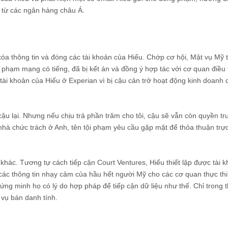
 từ các ngân hàng châu Á.
a thông tin và đóng các tài khoản của Hiếu. Chớp cơ hội, Mật vụ Mỹ 
ội phạm mạng có tiếng, đã bị kết án và đồng ý hợp tác với cơ quan điều 
tài khoản của Hiếu ở Experian vì bị cậu cản trở hoạt động kinh doanh d
ậu lại. Nhưng nếu chịu trả phần trăm cho tôi, cậu sẽ vẫn còn quyền tr
hà chức trách ở Anh, tên tội phạm yêu cầu gặp mặt để thỏa thuận trực
hác. Tương tự cách tiếp cận Court Ventures, Hiếu thiết lập được tài 
các thông tin nhạy cảm của hầu hết người Mỹ cho các cơ quan thực thi 
ứng minh họ có lý do hợp pháp để tiếp cận dữ liệu như thế. Chỉ trong t
 vụ bán danh tính.