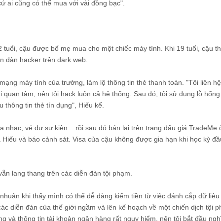
ứ ai cũng có thể mua với vài đồng bạc".
2 tuổi, cậu được bố mẹ mua cho một chiếc máy tính. Khi 19 tuổi, cậu t
ễn đàn hacker trên dark web.
mạng máy tính của trường, làm lộ thông tin thẻ thanh toán. "Tôi liên hệ
i quan tâm, nên tôi hack luôn cả hệ thống. Sau đó, tôi sử dụng lỗ hổng
 thông tin thẻ tín dụng", Hiếu kể.
 nhạc, vé dự sự kiện... rồi sau đó bán lại trên trang đấu giá TradeMe
 Hiếu và báo cảnh sát. Visa của cậu không được gia hạn khi học kỳ đầ
vẫn lang thang trên các diễn đàn tội phạm.
ợi nhuận khi thấy mình có thể dễ dàng kiếm tiền từ việc đánh cắp dữ liệ
 các diễn đàn của thế giới ngầm và lên kế hoạch về một chiến dịch tội 
ụng và thông tin tài khoản ngân hàng rất nguy hiểm, nên tôi bắt đầu ngh