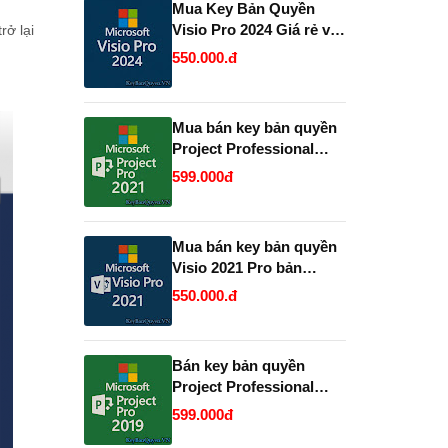
Mua Key Bản Quyền
Visio Pro 2024 Giá rẻ và
rở lại
Vĩnh Viễn, Uy Tín.
550.000.đ
Mua bán key bản quyền
Project Professional
2021 Vĩnh Viễn - Giá Rẻ.
599.000đ
Mua bán key bản quyền
Visio 2021 Pro bản
quyền uy tín.
550.000.đ
Bán key bản quyền
Project Professional
2019 và 2021 Full 32 và
599.000đ
64 Bit .