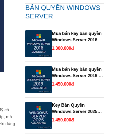
BẢN QUYỀN WINDOWS
SERVER
Mua bán key bản quyền
Windows Server 2016
Standard .
1.300.000đ
Mua bán key bản quyền
Windows Server 2019 và
2022 Datacenter.
1.450.000đ
Key Bản Quyền
Mỹ có
Windows Server 2025
hập, mà
Datacenter Vĩnh Viễn
1.450.000đ
ười dùng
Giá Rẻ.