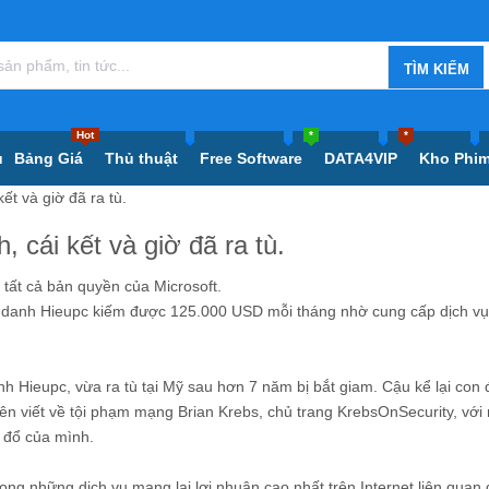
Hot
*
*
ủ
Bảng Giá
Thủ thuật
Free Software
DATA4VIP
Kho Phi
ết và giờ đã ra tù.
 cái kết và giờ đã ra tù.
t cả bản quyền của Microsoft.
ệt danh Hieupc kiếm được 125.000 USD mỗi tháng nhờ cung cấp dịch v
nh Hieupc, vừa ra tù tại Mỹ sau hơn 7 năm bị bắt giam. Cậu kể lại con
ên viết về tội phạm mạng Brian Krebs, chủ trang KrebsOnSecurity, vớ
 đổ của mình.
ong những dịch vụ mang lại lợi nhuận cao nhất trên Internet liên quan 