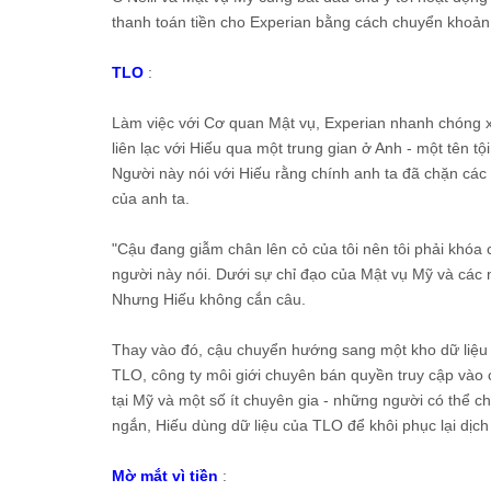
thanh toán tiền cho Experian bằng cách chuyển khoản
TLO
:
Làm việc với Cơ quan Mật vụ, Experian nhanh chóng xó
liên lạc với Hiếu qua một trung gian ở Anh - một tên t
Người này nói với Hiếu rằng chính anh ta đã chặn các 
của anh ta.
"Cậu đang giẫm chân lên cỏ của tôi nên tôi phải khóa c
người này nói. Dưới sự chỉ đạo của Mật vụ Mỹ và các n
Nhưng Hiếu không cắn câu.
Thay vào đó, cậu chuyển hướng sang một kho dữ liệu k
TLO, công ty môi giới chuyên bán quyền truy cập vào 
tại Mỹ và một số ít chuyên gia - những người có thể ch
ngắn, Hiếu dùng dữ liệu của TLO để khôi phục lại dịch
Mờ mắt vì tiền
: