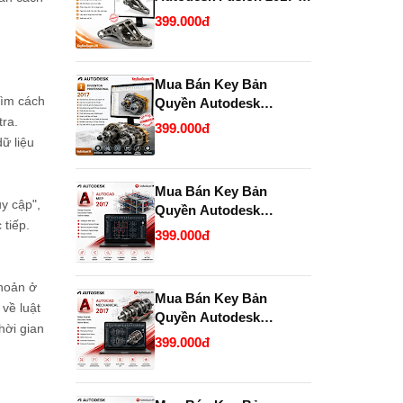
2028 chính hãng giá rẻ.
399.000đ
Mua Bán Key Bản
tìm cách
Quyền Autodesk
tra.
Inventor Professional
399.000đ
2017 Chính Hãng, Uy
ữ liệu
Tín, Giá Tốt Tại
KeyBanQuyen.VN
Mua Bán Key Bản
uy cập",
Quyền Autodesk
 tiếp.
AutoCAD MEP 2017
399.000đ
Chính Hãng Giá Tốt Tại
KeyBanQuyen.VN
khoản ở
Mua Bán Key Bản
về luật
Quyền Autodesk
hời gian
AutoCAD Mechanical
399.000đ
2017 Chính Hãng Giá Tốt
Tại KeyBanQuyen.VN