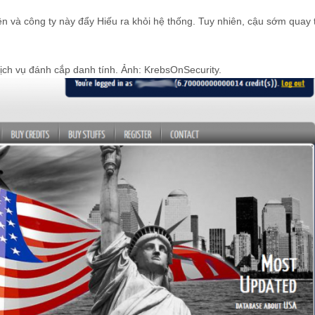
ện và công ty này đẩy Hiếu ra khỏi hệ thống. Tuy nhiên, cậu sớm quay t
ịch vụ đánh cắp danh tính. Ảnh: KrebsOnSecurity.