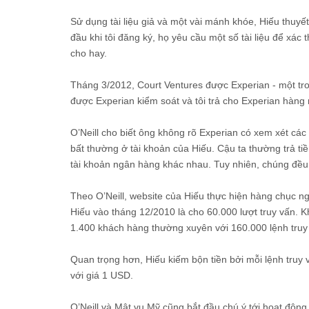
Sử dụng tài liệu giả và một vài mánh khóe, Hiếu thuyế
đầu khi tôi đăng ký, họ yêu cầu một số tài liệu để xác
cho hay.
Tháng 3/2012, Court Ventures được Experian - một tro
được Experian kiểm soát và tôi trả cho Experian hàng
O’Neill cho biết ông không rõ Experian có xem xét cá
bất thường ở tài khoản của Hiếu. Cậu ta thường trả t
tài khoản ngân hàng khác nhau. Tuy nhiên, chúng đều 
Theo O’Neill, website của Hiếu thực hiện hàng chục ng
Hiếu vào tháng 12/2010 là cho 60.000 lượt truy vấn. K
1.400 khách hàng thường xuyên với 160.000 lệnh truy
Quan trọng hơn, Hiếu kiếm bộn tiền bởi mỗi lệnh truy
với giá 1 USD.
O’Neill và Mật vụ Mỹ cũng bắt đầu chú ý tới hoạt độn