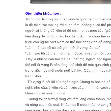
Giới thiệu khóa học
:
Trong môi trường hội nhập kinh tế quốc tế như hiện na
là đề tài được mọi người quan tâm. Không ai có thể ph
người lại không đủ kiên trì để chinh phục mục tiêu “gi
tiêu đúng để có động lực học tiếng Anh, vì chưa tìm 
triệu con người Việt Nam có thể học tiếng Anh dễ dàn
"Làm thế nào tôi có thể ghi nhớ từ vựng lâu dài”,
"Làm sao tôi có thể nhớ nhanh được nhiều từ mới tron
Đây là những câu hỏi mà hầu hết mọi người học ngôn n
thể nói từ vựng là nền tảng chủ chốt để một quá trình 
trong việc học một ngôn ngữ bất kỳ. Qúa trình học nà
tránh khỏi.
- Từ vựng là cốt lõi của ngôn ngữ. Chúng ta học nó để 
nghĩ, nhu cầu, ý kiến và cảm xúc của mình một cách c
khăn cho rất nhiều người.
- Chúng tôi tin tưởng rằng với tấm lòng chân thành, 
và nâng cao hiệu quả. Khóa học 5 chìa khóa từ vựng 
giúp người học sở hữu được các phương pháp vô cùng 