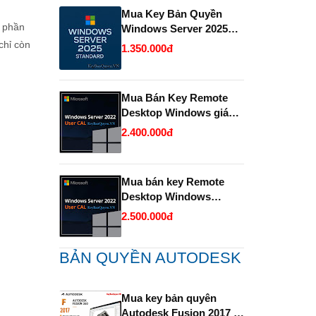
Mua Key Bản Quyền
ệ phần
Windows Server 2025
Standard và Datacenter
chỉ còn
1.350.000đ
chính hãng giá rẻ.
Mua Bán Key Remote
Desktop Windows giá
rẻ- Uy tín.
2.400.000đ
Mua bán key Remote
Desktop Windows
Server bản quyền giá rẻ
2.500.000đ
- Uy Tín.
BẢN QUYỀN AUTODESK
Mua key bản quyên
Autodesk Fusion 2017 -