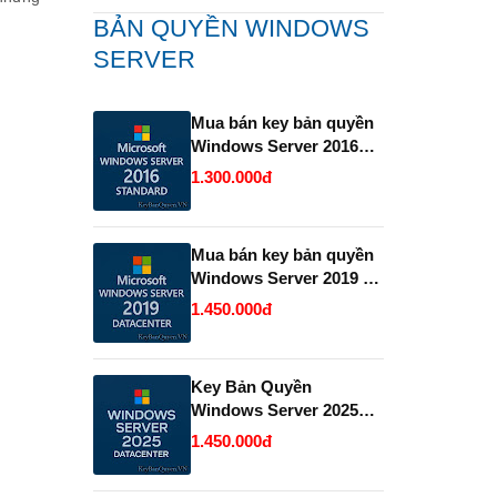
BẢN QUYỀN WINDOWS
SERVER
Mua bán key bản quyền
Windows Server 2016
Standard .
1.300.000đ
Mua bán key bản quyền
Windows Server 2019 và
2022 Datacenter.
1.450.000đ
Key Bản Quyền
Windows Server 2025
Datacenter Vĩnh Viễn
1.450.000đ
Giá Rẻ.