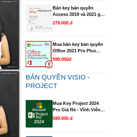
Bán key bản quyền
Access 2019 và 2021 giá
rẻ.
279.000.đ
Mua bán key bản quyền
Office 2021 Pro Plus
1PC trọn đời Full 32 Bit
599.000đ
và 64 Bit .
BẢN QUYỀN VISIO -
PROJECT
Mua Key Project 2024
Pro Giá Rẻ - Vĩnh Viễn
và Uy Tín.
599.000.đ