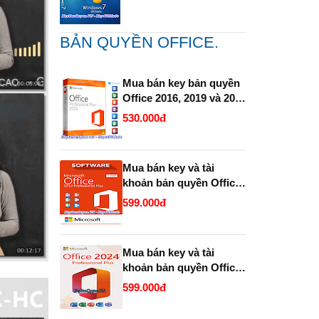
BẢN QUYỀN OFFICE.
Mua bán key bản quyền
Office 2016, 2019 và 2021
Pro Plus (365 ) Vĩnh Viễn
530.000đ
Full 32 Bit và 64 Bit.
Mua bán key và tài
khoản bản quyền Office
2019 và 2021 Pro Plus
599.000đ
(365 trọn đời ).
Mua bán key và tài
khoản bản quyền Office
2024 Pro Plus (365
599.000đ
Enterprise trọn đời ).