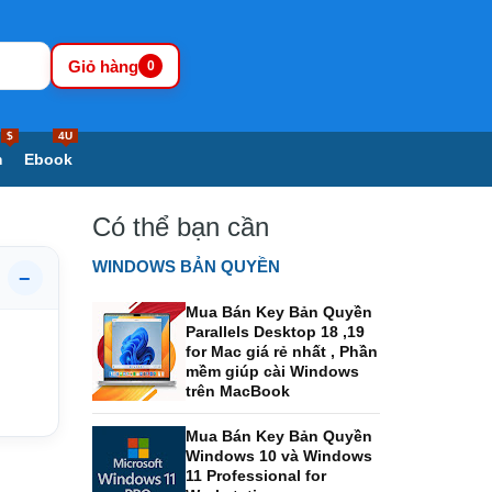
Giỏ hàng
0
$
4U
m
Ebook
Có thể bạn cần
WINDOWS BẢN QUYỀN
−
Mua Bán Key Bản Quyền
Parallels Desktop 18 ,19
for Mac giá rẻ nhất , Phần
mềm giúp cài Windows
trên MacBook
Mua Bán Key Bản Quyền
Windows 10 và Windows
11 Professional for