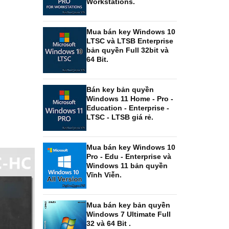
Workstations.
Mua bán key Windows 10
LTSC và LTSB Enterprise
bản quyền Full 32bit và
64 Bit.
Bán key bản quyền
Windows 11 Home - Pro -
Education - Enterprise -
LTSC - LTSB giá rẻ.
Mua bán key Windows 10
Pro - Edu - Enterprise và
Windows 11 bản quyền
Vĩnh Viễn.
Mua bán key bản quyền
Windows 7 Ultimate Full
32 và 64 Bit .