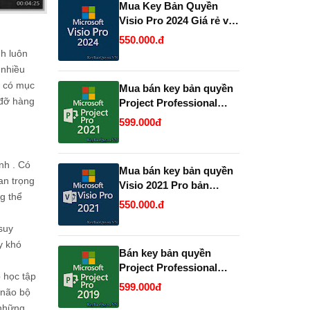
Mua Key Bản Quyền
Visio Pro 2024 Giá rẻ và
Vĩnh Viễn, Uy Tín.
550.000.đ
nh luôn
 nhiều
a có mục
Mua bán key bản quyền
 đỡ hàng
Project Professional
2021 Vĩnh Viễn - Giá Rẻ.
599.000đ
nh . Có
Mua bán key bản quyền
an trọng
Visio 2021 Pro bản
g thể
quyền uy tín.
550.000.đ
suy
y khó
Bán key bản quyền
Project Professional
 học tập
2019 và 2021 Full 32 và
599.000đ
 não bộ
64 Bit .
 những