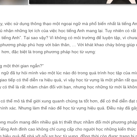
y, việc sử dụng thông thạo một ngoại ngữ mà phổ biến nhất là tiếng A
ủ nhận những lợi ích của việc học tiếng Anh mang lại. Tuy nhiên có rất
ỏi tiếng Anh”. Tại sao vậy? Vì không có môi trường để luyện tập, vì chư
ra phương pháp phù hợp với bản thân, … Với khát khao cháy bỏng giúp
g hơn, đặc biệt là trong phương pháp học từ vựng:
g một thời gian ngắn?”
gữ đã tự hỏi mình vào một lúc nào đó trong quá trình học tập của mì
giao tiếp có thể diễn ra hiệu quả, vì vậy học từ vựng là một phần rất qu
y có thể là rất nhàm chán đối với bạn, nhưng học những từ mới là khôn
có thể mô tả thế giới xung quanh chúng ta tốt hơn, để có thể diễn đạt 
hính xác. Nhưng làm thế nào để học từ vựng hiệu quả. Điều này đã gâ
mong muốn mang đến nhiều giá trị thiết thực nhằm đổi mới phương pháp
Tiếng Anh đỉnh cao không chỉ cung cấp cho người học những kiến thức
hiệu quả để phá vỡ nỗi sợ học từ vựng, đồng thời còn được trang bị