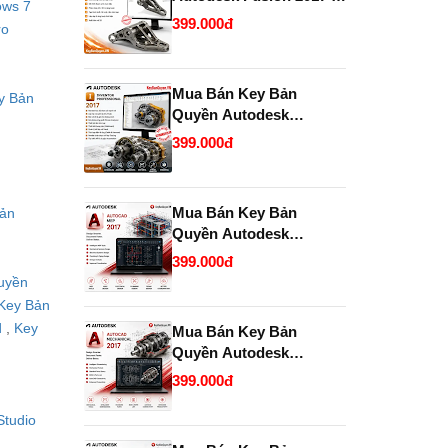
ows 7
2028 chính hãng giá rẻ.
399.000đ
ro
Mua Bán Key Bản
y Bản
Quyền Autodesk
Inventor Professional
399.000đ
2017 Chính Hãng, Uy
Tín, Giá Tốt Tại
KeyBanQuyen.VN
Mua Bán Key Bản
ản
Quyền Autodesk
AutoCAD MEP 2017
399.000đ
Chính Hãng Giá Tốt Tại
uyền
KeyBanQuyen.VN
Key Bản
d
,
Key
Mua Bán Key Bản
Quyền Autodesk
AutoCAD Mechanical
399.000đ
2017 Chính Hãng Giá Tốt
Tại KeyBanQuyen.VN
Studio