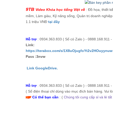
9TB
Video Khóa học tiếng Việt về
: Đồ họa, thiết k
mềm, Làm giàu, Kỹ năng sống, Quản trị doanh nghiệp .
1.1 triệu VNĐ
tại đây
Hỗ trợ
: 0934.363.833 ( Số có Zalo ) - 0888.168.911 -
Link:
https://terabox.com/s/1X8uOjugfoYt2v2HOuyynuw
Pass :3nvw
Link GoogleDrive.
Hỗ trợ
: 0934.363.833 ( Số có Zalo ) - 0888.168.911 -
( Số điện thoại chỉ dùng vào mục đích bán hàng. Vui lò
Có thể bạn cần
: (
Chúng tôi cung cấp sỉ và lẻ t