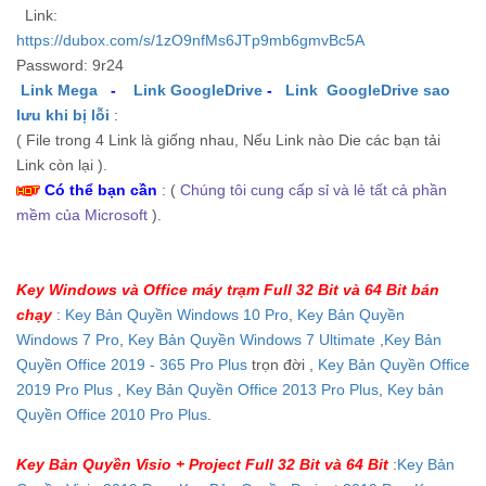
Link:
https://dubox.com/s/1zO9nfMs6JTp9mb6gmvBc5A
Password: 9r24
Link Mega
-
Link GoogleDrive
-
Link GoogleDrive sao
lưu khi bị lỗi
:
( File trong 4 Link là giống nhau, Nếu Link nào Die các bạn tải
Link còn lại ).
Có thể bạn cần
: (
Chúng tôi cung cấp sỉ và lẻ tất cả phần
mềm của Microsoft
).
Key Windows và Office máy trạm Full 32 Bit và 64 Bit bán
chạy
:
Key Bản Quyền Windows 10 Pro
,
Key Bản Quyền
Windows 7 Pro
,
Key Bản Quyền Windows 7 Ultimate
,
Key Bản
Quyền Office 2019 - 365 Pro Plus
trọn đời ,
Key Bản Quyền Office
2019 Pro Plus
,
Key Bản Quyền Office 2013 Pro Plus
,
Key bản
Quyền Office 2010 Pro Plus
.
Key Bản Quyền Visio + Project Full 32 Bit và 64 Bit
:
Key Bản