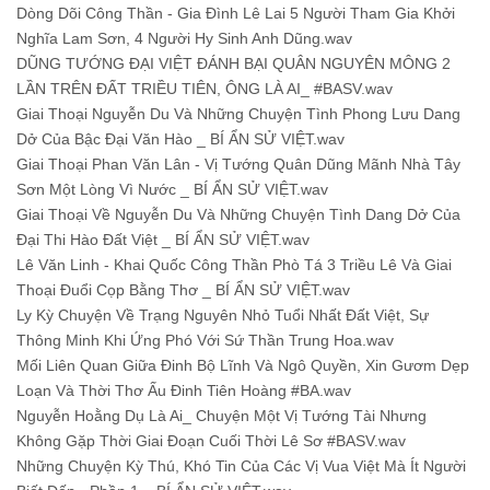
Dòng Dõi Công Thần - Gia Đình Lê Lai 5 Người Tham Gia Khởi
Nghĩa Lam Sơn, 4 Người Hy Sinh Anh Dũng.wav
DŨNG TƯỚNG ĐẠI VIỆT ĐÁNH BẠI QUÂN NGUYÊN MÔNG 2
LẦN TRÊN ĐẤT TRIỀU TIÊN, ÔNG LÀ AI_ #BASV.wav
Giai Thoại Nguyễn Du Và Những Chuyện Tình Phong Lưu Dang
Dở Của Bậc Đại Văn Hào _ BÍ ẨN SỬ VIỆT.wav
Giai Thoại Phan Văn Lân - Vị Tướng Quân Dũng Mãnh Nhà Tây
Sơn Một Lòng Vì Nước _ BÍ ẨN SỬ VIỆT.wav
Giai Thoại Về Nguyễn Du Và Những Chuyện Tình Dang Dở Của
Đại Thi Hào Đất Việt _ BÍ ẨN SỬ VIỆT.wav
Lê Văn Linh - Khai Quốc Công Thần Phò Tá 3 Triều Lê Và Giai
Thoại Đuổi Cọp Bằng Thơ _ BÍ ẨN SỬ VIỆT.wav
Ly Kỳ Chuyện Về Trạng Nguyên Nhỏ Tuổi Nhất Đất Việt, Sự
Thông Minh Khi Ứng Phó Với Sứ Thần Trung Hoa.wav
Mối Liên Quan Giữa Đinh Bộ Lĩnh Và Ngô Quyền, Xin Gươm Dẹp
Loạn Và Thời Thơ Ấu Đinh Tiên Hoàng #BA.wav
Nguyễn Hoằng Dụ Là Ai_ Chuyện Một Vị Tướng Tài Nhưng
Không Gặp Thời Giai Đoạn Cuối Thời Lê Sơ #BASV.wav
Những Chuyện Kỳ Thú, Khó Tin Của Các Vị Vua Việt Mà Ít Người