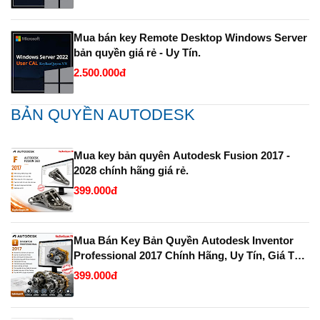
Mua bán key Remote Desktop Windows Server
bản quyền giá rẻ - Uy Tín.
2.500.000đ
BẢN QUYỀN AUTODESK
Mua key bản quyên Autodesk Fusion 2017 -
2028 chính hãng giá rẻ.
399.000đ
Mua Bán Key Bản Quyền Autodesk Inventor
Professional 2017 Chính Hãng, Uy Tín, Giá Tốt
Tại KeyBanQuyen.VN
399.000đ