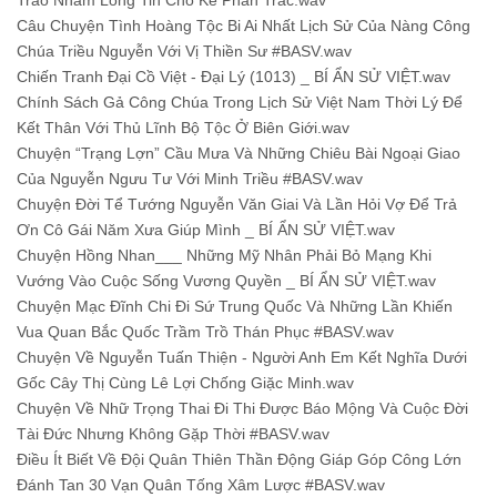
Trao Nhầm Lòng Tin Cho Kẻ Phản Trắc.wav
Câu Chuyện Tình Hoàng Tộc Bi Ai Nhất Lịch Sử Của Nàng Công
Chúa Triều Nguyễn Với Vị Thiền Sư #BASV.wav
Chiến Tranh Đại Cồ Việt - Đại Lý (1013) _ BÍ ẨN SỬ VIỆT.wav
Chính Sách Gả Công Chúa Trong Lịch Sử Việt Nam Thời Lý Để
Kết Thân Với Thủ Lĩnh Bộ Tộc Ở Biên Giới.wav
Chuyện “Trạng Lợn” Cầu Mưa Và Những Chiêu Bài Ngoại Giao
Của Nguyễn Ngưu Tư Với Minh Triều #BASV.wav
Chuyện Đời Tể Tướng Nguyễn Văn Giai Và Lần Hỏi Vợ Để Trả
Ơn Cô Gái Năm Xưa Giúp Mình _ BÍ ẨN SỬ VIỆT.wav
Chuyện Hồng Nhan___ Những Mỹ Nhân Phải Bỏ Mạng Khi
Vướng Vào Cuộc Sống Vương Quyền _ BÍ ẨN SỬ VIỆT.wav
Chuyện Mạc Đĩnh Chi Đi Sứ Trung Quốc Và Những Lần Khiến
Vua Quan Bắc Quốc Trầm Trồ Thán Phục #BASV.wav
Chuyện Về Nguyễn Tuấn Thiện - Người Anh Em Kết Nghĩa Dưới
Gốc Cây Thị Cùng Lê Lợi Chống Giặc Minh.wav
Chuyện Về Nhữ Trọng Thai Đi Thi Được Báo Mộng Và Cuộc Đời
Tài Đức Nhưng Không Gặp Thời #BASV.wav
Điều Ít Biết Về Đội Quân Thiên Thần Động Giáp Góp Công Lớn
Đánh Tan 30 Vạn Quân Tống Xâm Lược #BASV.wav