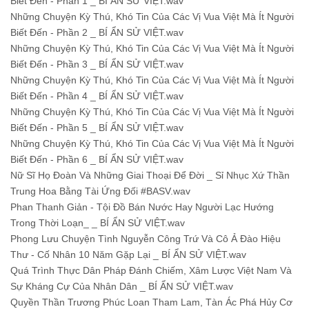
Biết Đến - Phần 1 _ BÍ ẨN SỬ VIỆT.wav
Những Chuyện Kỳ Thú, Khó Tin Của Các Vị Vua Việt Mà Ít Người
Biết Đến - Phần 2 _ BÍ ẨN SỬ VIỆT.wav
Những Chuyện Kỳ Thú, Khó Tin Của Các Vị Vua Việt Mà Ít Người
Biết Đến - Phần 3 _ BÍ ẨN SỬ VIỆT.wav
Những Chuyện Kỳ Thú, Khó Tin Của Các Vị Vua Việt Mà Ít Người
Biết Đến - Phần 4 _ BÍ ẨN SỬ VIỆT.wav
Những Chuyện Kỳ Thú, Khó Tin Của Các Vị Vua Việt Mà Ít Người
Biết Đến - Phần 5 _ BÍ ẨN SỬ VIỆT.wav
Những Chuyện Kỳ Thú, Khó Tin Của Các Vị Vua Việt Mà Ít Người
Biết Đến - Phần 6 _ BÍ ẨN SỬ VIỆT.wav
Nữ Sĩ Họ Đoàn Và Những Giai Thoại Để Đời _ Sỉ Nhục Xứ Thần
Trung Hoa Bằng Tài Ứng Đối #BASV.wav
Phan Thanh Giản - Tội Đồ Bán Nước Hay Người Lạc Hướng
Trong Thời Loạn_ _ BÍ ẨN SỬ VIỆT.wav
Phong Lưu Chuyện Tình Nguyễn Công Trứ Và Cô Ả Đào Hiệu
Thư - Cố Nhân 10 Năm Gặp Lại _ BÍ ẨN SỬ VIỆT.wav
Quá Trình Thực Dân Pháp Đánh Chiếm, Xâm Lược Việt Nam Và
Sự Kháng Cự Của Nhân Dân _ BÍ ẨN SỬ VIỆT.wav
Quyền Thần Trương Phúc Loan Tham Lam, Tàn Ác Phá Hủy Cơ