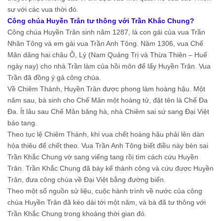
sư với các vua thời đó.
Công chúa Huyền Trân tư thông với Trần Khắc Chung?
Công chúa Huyền Trân sinh năm 1287, là con gái của vua Trần
Nhân Tông và em gái vua Trần Anh Tông. Năm 1306, vua Chế
Mân dâng hai châu Ô, Lý (Nam Quảng Trị và Thừa Thiên – Huế
ngày nay) cho nhà Trần làm của hồi môn để lấy Huyền Trân. Vua
Trần đã đồng ý gả công chúa.
Về Chiêm Thành, Huyền Trân được phong làm hoàng hậu. Một
năm sau, bà sinh cho Chế Mân một hoàng tử, đặt tên là Chế Đa
Đa. Ít lâu sau Chế Mân băng hà, nhà Chiêm sai sứ sang Đại Việt
báo tang.
Theo tục lệ Chiêm Thành, khi vua chết hoàng hậu phải lên dàn
hỏa thiêu để chết theo. Vua Trần Anh Tông biết điều này bèn sai
Trần Khắc Chung vờ sang viếng tang rồi tìm cách cứu Huyền
Trân. Trần Khắc Chung đã bày kế thành công và cứu được Huyền
Trân, đưa công chúa về Đại Việt bằng đường biển.
Theo một số nguồn sử liệu, cuộc hành trình về nước của công
chúa Huyền Trân đã kéo dài tới một năm, và bà đã tư thông với
Trần Khắc Chung trong khoảng thời gian đó.