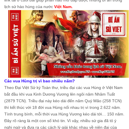
link tải ở cuối bài giúp phần nào mở đáp được những bí ẩn trong
lịch sử hào hùng của nước
Việt Nam.
Các vua Hùng trị vì bao nhiêu năm?
Theo Đại Việt Sử ký Toàn thư, triều đại các vua Hùng ở Việt Nam
bắt đầu khi vua Kinh Dương Vương lên ngôi năm Nhâm Tuất
(2879 TCN). Triều đại này kéo dài đến năm Quý Mão (258 TCN)
thì kết thúc với 18 đời vua Hùng nối nhau trị vì trong 2.622 năm.
Tính trung bình, mỗi thời vua Hùng Vương kéo dài tới… 150 năm.
Đây rõ ràng là một con số khó tin. Vì vậy, nhiều sử gia đã tỏ ý
nghi ngờ và đưa ra các cách lý giải khác nhau về niên đại của