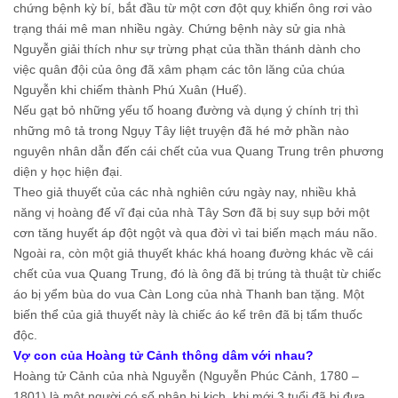
chứng bệnh kỳ bí, bắt đầu từ một cơn đột quỵ khiến ông rơi vào
trạng thái mê man nhiều ngày. Chứng bệnh này sử gia nhà
Nguyễn giải thích như sự trừng phạt của thần thánh dành cho
việc quân đội của ông đã xâm phạm các tôn lăng của chúa
Nguyễn khi chiếm thành Phú Xuân (Huế).
Nếu gạt bỏ những yếu tố hoang đường và dụng ý chính trị thì
những mô tả trong Ngụy Tây liệt truyện đã hé mở phần nào
nguyên nhân dẫn đến cái chết của vua Quang Trung trên phương
diện y học hiện đại.
Theo giả thuyết của các nhà nghiên cứu ngày nay, nhiều khả
năng vị hoàng đế vĩ đại của nhà Tây Sơn đã bị suy sụp bởi một
cơn tăng huyết áp đột ngột và qua đời vì tai biến mạch máu não.
Ngoài ra, còn một giả thuyết khác khá hoang đường khác về cái
chết của vua Quang Trung, đó là ông đã bị trúng tà thuật từ chiếc
áo bị yểm bùa do vua Càn Long của nhà Thanh ban tặng. Một
biến thể của giả thuyết này là chiếc áo kể trên đã bị tẩm thuốc
độc.
Vợ con của Hoàng tử Cảnh thông dâm với nhau?
Hoàng tử Cảnh của nhà Nguyễn (Nguyễn Phúc Cảnh, 1780 –
1801) là một người có số phận bi kịch, khi mới 3 tuổi đã bị đưa