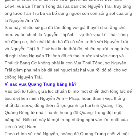
1464, vua Lê Thánh Tông đã rửa oan cho Nguyễn Trãi, truy tặng
ông tước Tán Trù bá và bổ dụng người con còn sống sót của ông
là Nguyễn Anh Vũ.
Sau này, nhiều sử gia đã tán đồng với giả thuyết cho rằng chủ
mưu vụ án chính là Nguyễn Thị Anh – vợ thứ vua Lê Thái Tông.
Về động cơ, thứ nhất là do bà đã có sẵn tư thù với Nguyễn Trãi
và Nguyễn Thị Lộ. Thứ hai là do thời đó, nhiều người trong triều
dị nghị rằng Nguyễn Thị Anh đã có thai trước khi vào cung và
Thái tử Bang Cơ không phải là con Vua Thái Tông, sợ Nguyễn
Trãi gièm pha nên bà đã sai người sát hại vua rồi đổ tội cho vợ
chồng Nguyễn Trãi.
Vì sao vua Quang Trung băng hà?
Vào tuổi tứ tuần, giữa lúc chuẩn bị mở một chiến dịch tổng lực để
tiêu diệt liên minh Nguyễn Ánh – Pháp, hoàn thành việc thống
nhất đất nước; đồng thời nỗ lực giành lại hai tỉnh Quảng Tây,
Quảng Đông từ nhà Thanh, hoàng đế Quang Trung đột ngột
băng hà. Biến cố này là một trong những nghi vấn lớn nhất của
lịch sử Việt Nam.
Theo chính sử nhà Nguyễn, hoàng đế Quang Trung chết vì một