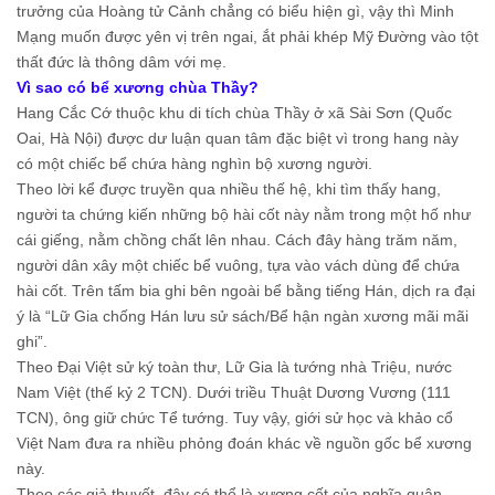
trưởng của Hoàng tử Cảnh chẳng có biểu hiện gì, vậy thì Minh
Mạng muốn được yên vị trên ngai, ắt phải khép Mỹ Đường vào tột
thất đức là thông dâm với mẹ.
Vì sao có bể xương chùa Thầy?
Hang Cắc Cớ thuộc khu di tích chùa Thầy ở xã Sài Sơn (Quốc
Oai, Hà Nội) được dư luận quan tâm đặc biệt vì trong hang này
có một chiếc bể chứa hàng nghìn bộ xương người.
Theo lời kể được truyền qua nhiều thế hệ, khi tìm thấy hang,
người ta chứng kiến những bộ hài cốt này nằm trong một hố như
cái giếng, nằm chồng chất lên nhau. Cách đây hàng trăm năm,
người dân xây một chiếc bể vuông, tựa vào vách dùng để chứa
hài cốt. Trên tấm bia ghi bên ngoài bể bằng tiếng Hán, dịch ra đại
ý là “Lữ Gia chống Hán lưu sử sách/Bể hận ngàn xương mãi mãi
ghi”.
Theo Đại Việt sử ký toàn thư, Lữ Gia là tướng nhà Triệu, nước
Nam Việt (thế kỷ 2 TCN). Dưới triều Thuật Dương Vương (111
TCN), ông giữ chức Tể tướng. Tuy vậy, giới sử học và khảo cổ
Việt Nam đưa ra nhiều phỏng đoán khác về nguồn gốc bể xương
này.
Theo các giả thuyết, đây có thể là xương cốt của nghĩa quân