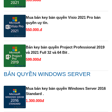
Mua bán key bản quyền Visio 2021 Pro bản
quyền uy tín.
550.000.đ
Bán key bản quyền Project Professional 2019
và 2021 Full 32 và 64 Bit .
599.000đ
BẢN QUYỀN WINDOWS SERVER
Mua bán key bản quyền Windows Server 2016
Standard .
1.300.000đ