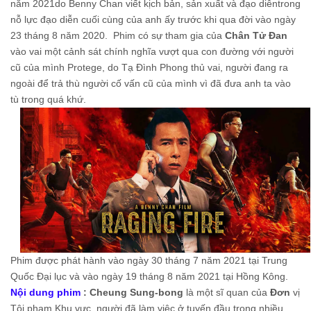
năm 2021do Benny Chan viết kịch bản, sản xuất và đạo diễntrong
nỗ lực đạo diễn cuối cùng của anh ấy trước khi qua đời vào ngày
23 tháng 8 năm 2020. Phim có sự tham gia của
Chân Tử Đan
vào vai một cảnh sát chính nghĩa vượt qua con đường với người
cũ của mình Protege, do Tạ Đình Phong thủ vai, người đang ra
ngoài để trả thù người cố vấn cũ của mình vì đã đưa anh ta vào
tù trong quá khứ.
Phim được phát hành vào ngày 30 tháng 7 năm 2021 tại Trung
Quốc Đại lục và vào ngày 19 tháng 8 năm 2021 tại Hồng Kông.
Nội dung phim
: Cheung Sung-bong
là một sĩ quan của
Đơn
vị
Tội phạm Khu vực, người đã làm việc ở tuyến đầu trong nhiều