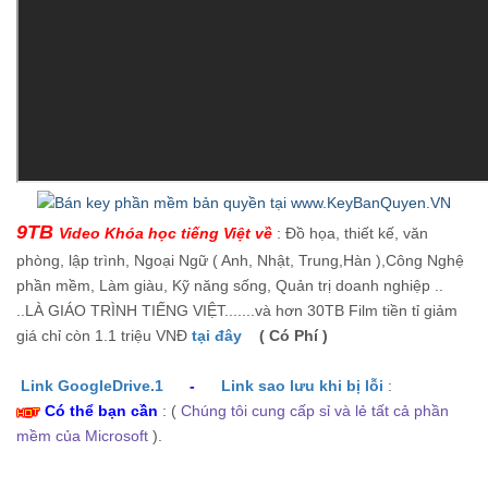
9TB
Video Khóa học tiếng Việt về
: Đồ họa, thiết kế, văn
phòng, lập trình, Ngoại Ngữ ( Anh, Nhật, Trung,Hàn ),Công Nghệ
phần mềm, Làm giàu, Kỹ năng sống, Quản trị doanh nghiệp ..
..LÀ GIÁO TRÌNH TIẾNG VIỆT.......và hơn 30TB Film tiền tỉ giảm
giá chỉ còn 1.1 triệu VNĐ
tại đây
( Có Phí )
Link GoogleDrive.1
-
Link sao lưu khi bị lỗi
:
Có thể bạn cần
: (
Chúng tôi cung cấp sỉ và lẻ tất cả phần
mềm của Microsoft
).