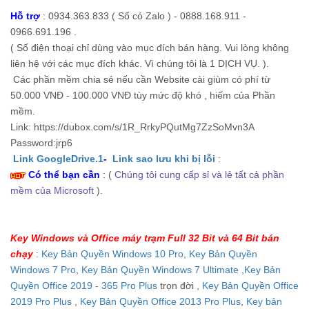
Hỗ trợ
: 0934.363.833 ( Số có Zalo ) - 0888.168.911 -
0966.691.196 .
( Số điện thoại chỉ dùng vào mục đích bán hàng. Vui lòng không
liên hệ với các mục đích khác. Vì chúng tôi là 1 DỊCH VỤ. ).
Các phần mềm chia sẻ nếu cần Website cài giùm có phí từ
50.000 VNĐ - 100.000 VNĐ tùy mức độ khó , hiếm của Phần
mềm.
Link: https://dubox.com/s/1R_RrkyPQutMg7ZzSoMvn3A
Password:jrp6
Link GoogleDrive.1
-
Link sao lưu khi bị lỗi
:
Có thể bạn cần
: (
Chúng tôi cung cấp sỉ và lẻ tất cả phần
mềm của Microsoft
).
Key Windows và Office máy trạm Full 32 Bit và 64 Bit bán
chạy
:
Key Bản Quyền Windows 10 Pro
,
Key Bản Quyền
Windows 7 Pro
,
Key Bản Quyền Windows 7 Ultimate
,
Key Bản
Quyền Office 2019 - 365 Pro Plus
trọn đời ,
Key Bản Quyền Office
2019 Pro Plus
,
Key Bản Quyền Office 2013 Pro Plus
,
Key bản