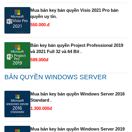
Mua bán key bản quyền Visio 2021 Pro bản
quyền uy tín.
550.000.đ
Bán key bản quyền Project Professional 2019
và 2021 Full 32 và 64 Bit .
599.000đ
BẢN QUYỀN WINDOWS SERVER
Mua bán key bản quyền Windows Server 2016
Standard .
1.300.000đ
Mua bán key bản quyền Windows Server 2019