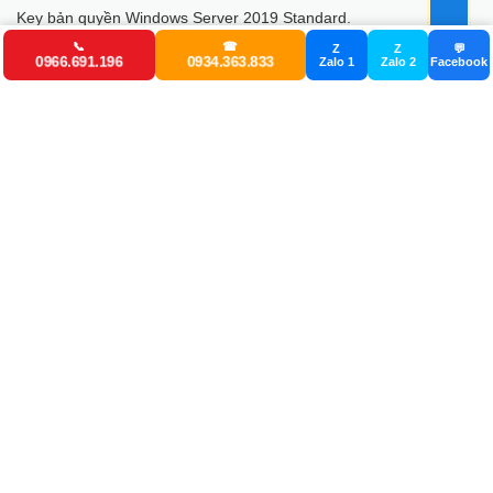
Key bản quyền Windows Server 2019 Standard.
📞
☎
Z
Z
💬
Key bản quyền Windows Server 2016 Standard.
0966.691.196
0934.363.833
Zalo 1
Zalo 2
Facebook
Key bản quyền Windows Server 2012 R2 Standard.
BẢN QUYỀN OFFICE - VISIO - PROJECT.
Key Bản quyền Office 365 Pro Plus Vĩnh Viễn.
Key Bản Quyền Visio 2019 Pro Vĩnh Viễn.
Key Bản Quyền Project 2019 Pro Vĩnh Viễn.
Key Bản Quyền Trendmicro Internet.
Key Bản Quyền Visual Studio Enterprise 2017.
Key Bản Quyền Visual Studio Enterprise 2019.