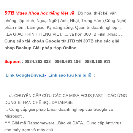
9TB
Video Khóa học tiếng Việt về
: Đồ họa, thiết kế, văn
phòng, lập trình, Ngoại Ngữ ( Anh, Nhật, Trung,Hàn ),Công Nghệ
phần mềm, Làm giàu, Kỹ năng sống, Quản trị doanh nghiệp ..
..LÀ GIÁO TRÌNH TIẾNG VIỆT.......và hơn 300TB Film ,Nhạc.. ..
Cung cấp tài khoản Google từ 1TB tới 30TB cho các giải
pháp Backup,Giải pháp Họp Online...
Support
: 0934.363.833 - 0966.691.196 - 0888.168.911
Link GoogleDrive.1
-
Link sao lưu khi bị lỗi
:
... 👉CHUYÊN CẤP CỨU CÁC CA MISA,ECUS,FAST....CÁC ỨNG
DỤNG BỊ HẠN CHẾ SQL DATABASE
... Cung cấp giải pháp Email doanh nghiệp của Google và
Microsoft .
**** Giải mã Ransomeware...Bảo vệ DATA.. Cung cấp Antivirus
cho máy trạm và máy chủ.