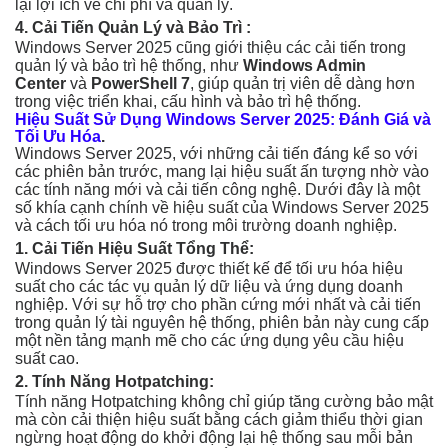
lại lợi ích về chi phí và quản lý.
4. Cải Tiến Quản Lý và Bảo Trì :
Windows Server 2025 cũng giới thiệu các cải tiến trong
quản lý và bảo trì hệ thống, như
Windows Admin
Center
và
PowerShell 7
, giúp quản trị viên dễ dàng hơn
trong việc triển khai, cấu hình và bảo trì hệ thống.
Hiệu Suất Sử Dụng Windows Server 2025: Đánh Giá và
Tối Ưu Hóa
.
Windows Server 2025, với những cải tiến đáng kể so với
các phiên bản trước, mang lại hiệu suất ấn tượng nhờ vào
các tính năng mới và cải tiến công nghệ. Dưới đây là một
số khía cạnh chính về hiệu suất của Windows Server 2025
và cách tối ưu hóa nó trong môi trường doanh nghiệp.
1. Cải Tiến Hiệu Suất Tổng Thể:
Windows Server 2025 được thiết kế để tối ưu hóa hiệu
suất cho các tác vụ quản lý dữ liệu và ứng dụng doanh
nghiệp. Với sự hỗ trợ cho phần cứng mới nhất và cải tiến
trong quản lý tài nguyên hệ thống, phiên bản này cung cấp
một nền tảng mạnh mẽ cho các ứng dụng yêu cầu hiệu
suất cao.
2. Tính Năng Hotpatching:
Tính năng Hotpatching không chỉ giúp tăng cường bảo mật
mà còn cải thiện hiệu suất bằng cách giảm thiểu thời gian
ngừng hoạt động do khởi động lại hệ thống sau mỗi bản