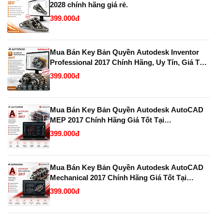
2028 chính hãng giá rẻ.
399.000đ
Mua Bán Key Bản Quyền Autodesk Inventor
Professional 2017 Chính Hãng, Uy Tín, Giá Tốt
Tại KeyBanQuyen.VN
399.000đ
Mua Bán Key Bản Quyền Autodesk AutoCAD
MEP 2017 Chính Hãng Giá Tốt Tại
KeyBanQuyen.VN
399.000đ
Mua Bán Key Bản Quyền Autodesk AutoCAD
Mechanical 2017 Chính Hãng Giá Tốt Tại
KeyBanQuyen.VN
399.000đ