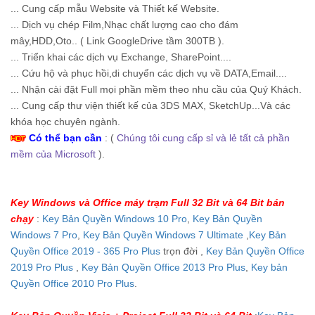
... Cung cấp mẫu Website và Thiết kế Website.
... Dịch vụ chép Film,Nhạc chất lượng cao cho đám
mây,HDD,Oto.. ( Link GoogleDrive tầm 300TB ).
... Triển khai các dịch vụ Exchange, SharePoint....
... Cứu hộ và phục hồi,di chuyển các dịch vụ về DATA,Email....
... Nhận cài đặt Full mọi phần mềm theo nhu cầu của Quý Khách.
... Cung cấp thư viện thiết kế của 3DS MAX, SketchUp...Và các
khóa học chuyên ngành.
Có thể bạn cần
: (
Chúng tôi cung cấp sỉ và lẻ tất cả phần
mềm của Microsoft
).
Key Windows và Office máy trạm Full 32 Bit và 64 Bit bán
chạy
:
Key Bản Quyền Windows 10 Pro
,
Key Bản Quyền
Windows 7 Pro
,
Key Bản Quyền Windows 7 Ultimate
,
Key Bản
Quyền Office 2019 - 365 Pro Plus
trọn đời ,
Key Bản Quyền Office
2019 Pro Plus
,
Key Bản Quyền Office 2013 Pro Plus
,
Key bản
Quyền Office 2010 Pro Plus
.