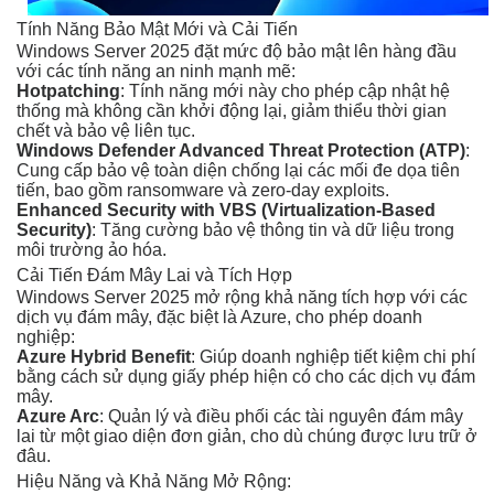
Tính Năng Bảo Mật Mới và Cải Tiến
Windows Server 2025 đặt mức độ bảo mật lên hàng đầu
với các tính năng an ninh mạnh mẽ:
Hotpatching
: Tính năng mới này cho phép cập nhật hệ
thống mà không cần khởi động lại, giảm thiểu thời gian
chết và bảo vệ liên tục.
Windows Defender Advanced Threat Protection (ATP)
:
Cung cấp bảo vệ toàn diện chống lại các mối đe dọa tiên
tiến, bao gồm ransomware và zero-day exploits.
Enhanced Security with VBS (Virtualization-Based
Security)
: Tăng cường bảo vệ thông tin và dữ liệu trong
môi trường ảo hóa.
Cải Tiến Đám Mây Lai và Tích Hợp
Windows Server 2025 mở rộng khả năng tích hợp với các
dịch vụ đám mây, đặc biệt là Azure, cho phép doanh
nghiệp:
Azure Hybrid Benefit
: Giúp doanh nghiệp tiết kiệm chi phí
bằng cách sử dụng giấy phép hiện có cho các dịch vụ đám
mây.
Azure Arc
: Quản lý và điều phối các tài nguyên đám mây
lai từ một giao diện đơn giản, cho dù chúng được lưu trữ ở
đâu.
Hiệu Năng và Khả Năng Mở Rộng: