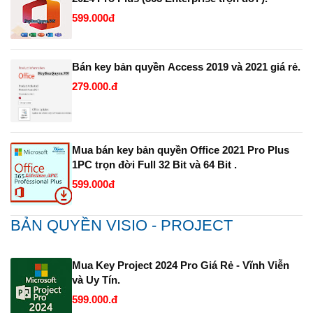
599.000đ
Bán key bản quyền Access 2019 và 2021 giá rẻ.
279.000.đ
Mua bán key bản quyền Office 2021 Pro Plus
1PC trọn đời Full 32 Bit và 64 Bit .
599.000đ
BẢN QUYỀN VISIO - PROJECT
Mua Key Project 2024 Pro Giá Rẻ - Vĩnh Viễn
và Uy Tín.
599.000.đ