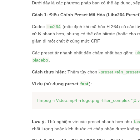
Dưới đây là các phương pháp bạn có thể áp dụng, xếp
Cách 1: Điều Chỉnh Preset Mã Hóa (Libx264 Preset
Codec
libx264
(mặc định khi mã hóa H.264) có các tù
xử lý nhanh hơn, nhưng có thể cần bitrate (hoặc cho r
giảm đi một chút ở cùng mức CRF.
Các preset từ nhanh nhất đến chậm nhất bao gồm:
ul
placebo
.
Cách thực hiện:
Thêm tùy chọn
-preset <tên_preset
Ví dụ (sử dụng preset
fast
):
ffmpeg -i Video.mp4 -i logo.png -filter_complex 
"[0:
Lưu ý:
Thử nghiệm với các preset nhanh hơn như
fas
chất lượng hoặc kích thước có chấp nhận được không