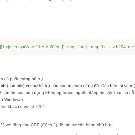
:
v][1:v]overlay=W-w-20:H-h-20[out]"
 -map 
"[out]"
n có phần cứng hỗ trợ.
ịch
(compile) với sự hỗ trợ cho codec phần cứng đó. Các bản tải về m
hể cần tìm các bản dựng FFmpeg từ các nguồn đáng tin cậy khác có hỗ 
cho Windows).
 thể khác so với
libx264
.
 1) với tăng nhẹ CRF (Cách 2) để tìm sự cân bằng phù hợp.