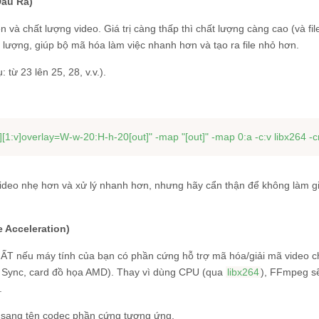
Đầu Ra)
và chất lượng video. Giá trị càng thấp thì chất lượng càng cao (và fil
t lượng, giúp bộ mã hóa làm việc nhanh hơn và tạo ra file nhỏ hơn.
: từ 23 lên 25, 28, v.v.).
v][1:v]overlay=W-w-20:H-h-20[out]"
 -map 
"[out]"
 video nhẹ hơn và xử lý nhanh hơn, nhưng hãy cẩn thận để không làm g
 Acceleration)
HẤT nếu máy tính của bạn có phần cứng hỗ trợ mã hóa/giải mã video 
ck Sync, card đồ họa AMD). Thay vì dùng CPU (qua
libx264
), FFmpeg s
.
sang tên codec phần cứng tương ứng.