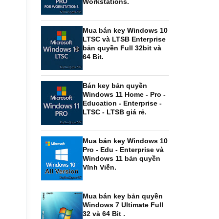
Workstations.
Mua bán key Windows 10
LTSC và LTSB Enterprise
bản quyền Full 32bit và
64 Bit.
Bán key bản quyền
Windows 11 Home - Pro -
Education - Enterprise -
LTSC - LTSB giá rẻ.
Mua bán key Windows 10
Pro - Edu - Enterprise và
Windows 11 bản quyền
Vĩnh Viễn.
Mua bán key bản quyền
Windows 7 Ultimate Full
32 và 64 Bit .