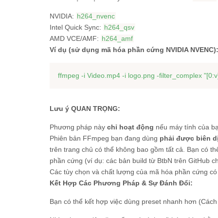
NVIDIA:
h264_nvenc
Intel Quick Sync:
h264_qsv
AMD VCE/AMF:
h264_amf
Ví dụ (sử dụng mã hóa phần cứng NVIDIA NVENC)
ffmpeg -i Video.mp4 -i logo.png -filter_complex 
"[0:
Lưu ý QUAN TRỌNG:
Phương pháp này
chỉ hoạt động
nếu máy tính của bạ
Phiên bản FFmpeg bạn đang dùng
phải được biên d
trên trang chủ có thể không bao gồm tất cả. Bạn có t
phần cứng (ví dụ: các bản build từ BtbN trên GitHub 
Các tùy chọn và chất lượng của mã hóa phần cứng có
Kết Hợp Các Phương Pháp & Sự Đánh Đổi:
Bạn có thể kết hợp việc dùng preset nhanh hơn (Cách