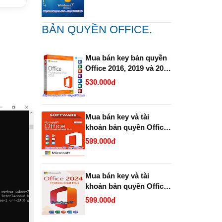
BẢN QUYỀN OFFICE.
Mua bán key bản quyền
Office 2016, 2019 và 2021
Pro Plus (365 ) Vĩnh Viễn
530.000đ
Full 32 Bit và 64 Bit.
Mua bán key và tài
khoản bản quyền Office
2019 và 2021 Pro Plus
599.000đ
(365 trọn đời ).
Mua bán key và tài
khoản bản quyền Office
2024 Pro Plus (365
599.000đ
Enterprise trọn đời ).