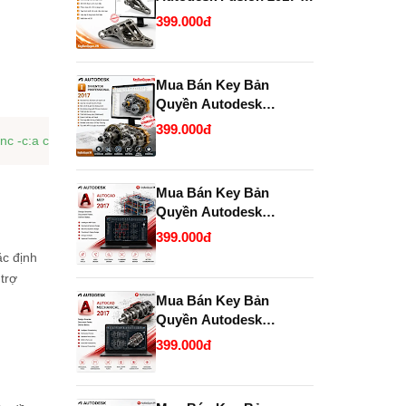
2028 chính hãng giá rẻ.
399.000đ
Mua Bán Key Bản
Quyền Autodesk
Inventor Professional
399.000đ
2017 Chính Hãng, Uy
Tín, Giá Tốt Tại
KeyBanQuyen.VN
Mua Bán Key Bản
Quyền Autodesk
AutoCAD MEP 2017
399.000đ
Chính Hãng Giá Tốt Tại
ặc định
KeyBanQuyen.VN
trợ
Mua Bán Key Bản
Quyền Autodesk
AutoCAD Mechanical
399.000đ
2017 Chính Hãng Giá Tốt
Tại KeyBanQuyen.VN