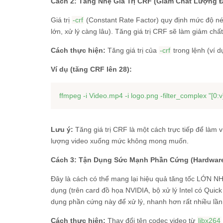
Cách 2: Tăng Nhẹ Giá Trị CRF (Giảm Chất Lượng 
Giá trị
-crf
(Constant Rate Factor) quy định mức độ nén 
lớn, xử lý càng lâu). Tăng giá trị CRF sẽ làm giảm chấ
Cách thực hiện:
Tăng giá trị của
-crf
trong lệnh (ví dụ
Ví dụ (tăng CRF lên 28):
ffmpeg -i Video.mp4 -i logo.png -filter_complex 
"[0:
Lưu ý:
Tăng giá trị CRF là một cách trực tiếp để làm
lượng video xuống mức không mong muốn.
Cách 3: Tận Dụng Sức Mạnh Phần Cứng (Hardware
Đây là cách có thể mang lại hiệu quả tăng tốc LỚN N
dụng (trên card đồ họa NVIDIA, bộ xử lý Intel có Qui
dụng phần cứng này để xử lý, nhanh hơn rất nhiều lần
Cách thực hiện:
Thay đổi tên codec video từ
libx264