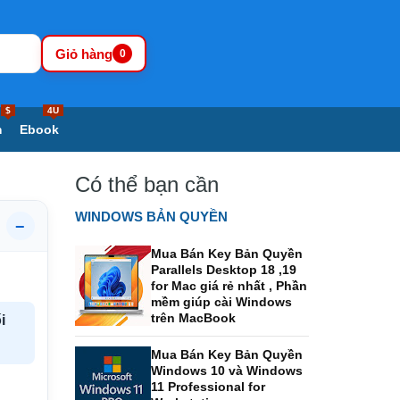
Giỏ hàng
0
$
4U
m
Ebook
Có thể bạn cần
WINDOWS BẢN QUYỀN
−
Mua Bán Key Bản Quyền
Parallels Desktop 18 ,19
for Mac giá rẻ nhất , Phần
mềm giúp cài Windows
trên MacBook
i
Mua Bán Key Bản Quyền
Windows 10 và Windows
11 Professional for