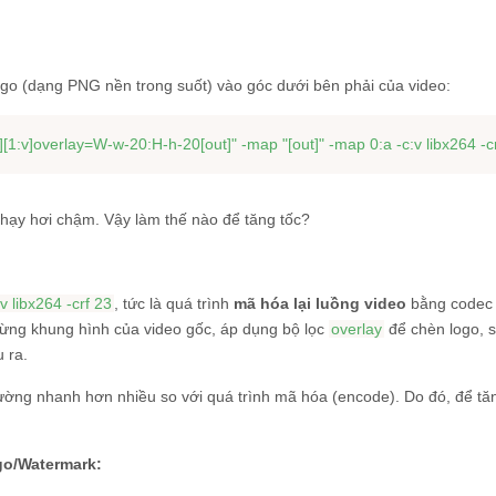
go (dạng PNG nền trong suốt) vào góc dưới bên phải của video:
v][1:v]overlay=W-w-20:H-h-20[out]"
 -map 
"[out]"
chạy hơi chậm. Vậy làm thế nào để tăng tốc?
:v libx264 -crf 23
, tức là quá trình
mã hóa lại luồng video
bằng code
từng khung hình của video gốc, áp dụng bộ lọc
overlay
để chèn logo, 
 ra.
hường nhanh hơn nhiều so với quá trình mã hóa (encode). Do đó, để tăn
go/Watermark: