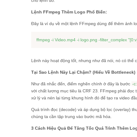
cho lệnh đó.
Lệnh FFmpeg Thêm Logo Phổ Biến:
Đây là ví dụ về một lệnh FFmpeg dùng để thêm ảnh lo
ffmpeg -i Video.mp4 -i logo.png -filter_complex 
"[0:
Lệnh này hoạt động tốt, nhưng như đã nói, nó có thể 
Tại Sao Lệnh Này Lại Chậm? (Hiểu Về Bottleneck)
Như đã nhắc đến, điểm nghẽn chính ở đây là bước
-c
với chất lượng mục tiêu là CRF 23. FFmpeg phải đọc 
xử lý và nén lại từng khung hình đó để tạo ra video đầu
Quá trình đọc (decode) và áp dụng bộ lọc (overlay) t
chúng ta cần tập trung vào bước mã hóa.
3 Cách Hiệu Quả Để Tăng Tốc Quá Trình Thêm Lo