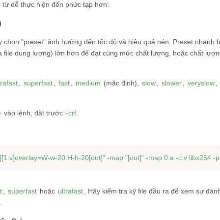
 từ dễ thực hiện đến phức tạp hơn:
)
y chọn "preset" ảnh hưởng đến tốc độ và hiệu quả nén. Preset nhanh 
a file dung lượng) lớn hơn để đạt cùng mức chất lượng, hoặc chất lượn
trafast
,
superfast
,
fast
,
medium
(mặc định),
slow
,
slower
,
veryslow
,
>
vào lệnh, đặt trước
-crf
.
v][1:v]overlay=W-w-20:H-h-20[out]"
 -map 
"[out]"
t
,
superfast
hoặc
ultrafast
. Hãy kiểm tra kỹ file đầu ra để xem sự đán
.