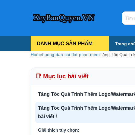
DANH MỤC SẢN PHẨM
Trang ch
Home
huong-dan-cai-dat-phan-mem
Tăng Tốc Quá Tr
📑 Mục lục bài viết
Tăng Tốc Quá Trình Thêm Logo/Watermar
Tăng Tốc Quá Trình Thêm Logo/Watermark
bài viết !
Giải thích tùy chọn: