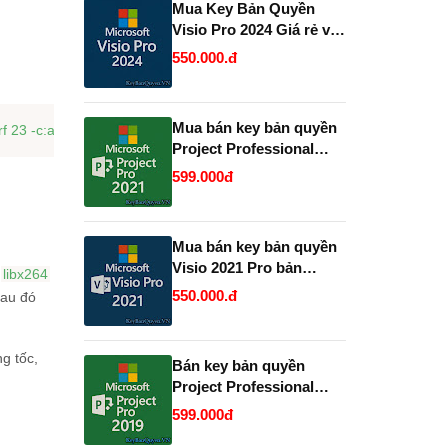
Mua Key Bản Quyền
Visio Pro 2024 Giá rẻ và
Vĩnh Viễn, Uy Tín.
550.000.đ
Mua bán key bản quyền
Project Professional
2021 Vĩnh Viễn - Giá Rẻ.
599.000đ
Mua bán key bản quyền
Visio 2021 Pro bản
c
libx264
quyền uy tín.
550.000.đ
sau đó
g tốc,
Bán key bản quyền
Project Professional
2019 và 2021 Full 32 và
599.000đ
64 Bit .