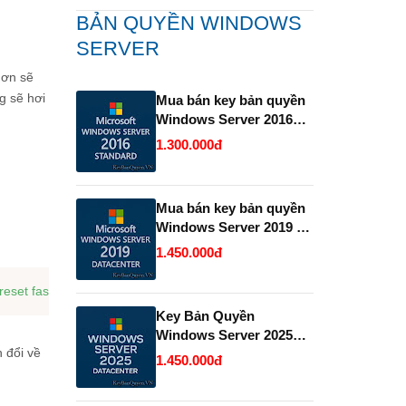
BẢN QUYỀN WINDOWS
SERVER
hơn sẽ
g sẽ hơi
Mua bán key bản quyền
Windows Server 2016
Standard .
1.300.000đ
Mua bán key bản quyền
Windows Server 2019 và
2022 Datacenter.
1.450.000đ
Key Bản Quyền
Windows Server 2025
h đổi về
Datacenter Vĩnh Viễn
1.450.000đ
Giá Rẻ.