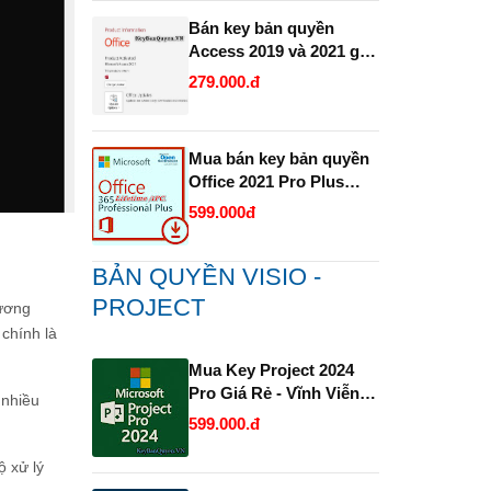
Bán key bản quyền
Access 2019 và 2021 giá
rẻ.
279.000.đ
Mua bán key bản quyền
Office 2021 Pro Plus
1PC trọn đời Full 32 Bit
599.000đ
và 64 Bit .
BẢN QUYỀN VISIO -
PROJECT
hương
chính là
Mua Key Project 2024
Pro Giá Rẻ - Vĩnh Viễn
 nhiều
và Uy Tín.
599.000.đ
ộ xử lý