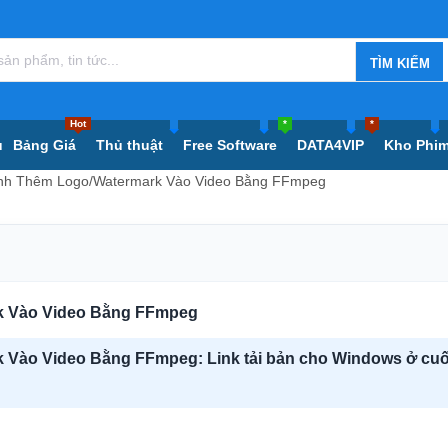
Hot
*
*
ủ
Bảng Giá
Thủ thuật
Free Software
DATA4VIP
Kho Phi
ình Thêm Logo/Watermark Vào Video Bằng FFmpeg
k Vào Video Bằng FFmpeg
 Vào Video Bằng FFmpeg: Link tải bản cho Windows ở cuố