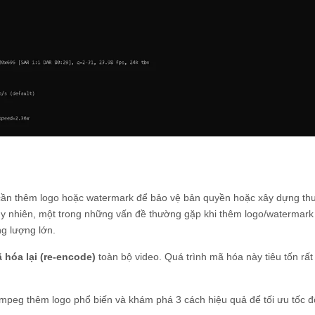
à cần thêm logo hoặc watermark để bảo vệ bản quyền hoặc xây dựng t
y nhiên, một trong những vấn đề thường gặp khi thêm logo/watermark 
ng lượng lớn.
 hóa lại (re-encode)
toàn bộ video. Quá trình mã hóa này tiêu tốn rất
Fmpeg thêm logo phổ biến và khám phá 3 cách hiệu quả để tối ưu tốc đ