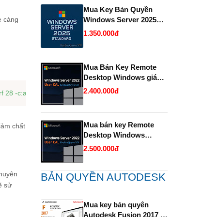
Mua Key Bản Quyền
e càng
Windows Server 2025
Standard và Datacenter
1.350.000đ
chính hãng giá rẻ.
Mua Bán Key Remote
Desktop Windows giá
rẻ- Uy tín.
2.400.000đ
Mua bán key Remote
iảm chất
Desktop Windows
Server bản quyền giá rẻ
2.500.000đ
- Uy Tín.
chuyên
BẢN QUYỀN AUTODESK
ẽ sử
Mua key bản quyên
Autodesk Fusion 2017 -