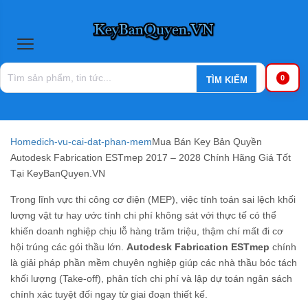
0
Home
dich-vu-cai-dat-phan-mem
Mua Bán Key Bản Quyền
Autodesk Fabrication ESTmep 2017 – 2028 Chính Hãng Giá Tốt
Tại KeyBanQuyen.VN
Trong lĩnh vực thi công cơ điện (MEP), việc tính toán sai lệch khối
lượng vật tư hay ước tính chi phí không sát với thực tế có thể
khiến doanh nghiệp chịu lỗ hàng trăm triệu, thậm chí mất đi cơ
hội trúng các gói thầu lớn.
Autodesk Fabrication ESTmep
chính
là giải pháp phần mềm chuyên nghiệp giúp các nhà thầu bóc tách
khối lượng (Take-off), phân tích chi phí và lập dự toán ngân sách
chính xác tuyệt đối ngay từ giai đoạn thiết kế.