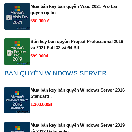
Mua bán key bản quyền Visio 2021 Pro bản
quyền uy tín.
550.000.đ
Bán key bản quyền Project Professional 2019
và 2021 Full 32 và 64 Bit .
599.000đ
BẢN QUYỀN WINDOWS SERVER
Mua bán key bản quyền Windows Server 2016
Standard .
1.300.000đ
Mua bán key bản quyền Windows Server 2019
và 2022 Datacenter.