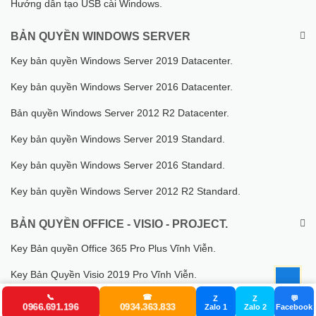
Hướng dẫn tạo USB cài Windows.
BẢN QUYỀN WINDOWS SERVER
Key bản quyền Windows Server 2019 Datacenter.
Key bản quyền Windows Server 2016 Datacenter.
Bản quyền Windows Server 2012 R2 Datacenter.
Key bản quyền Windows Server 2019 Standard.
Key bản quyền Windows Server 2016 Standard.
Key bản quyền Windows Server 2012 R2 Standard.
BẢN QUYỀN OFFICE - VISIO - PROJECT.
Key Bản quyền Office 365 Pro Plus Vĩnh Viễn.
Key Bản Quyền Visio 2019 Pro Vĩnh Viễn.
📞
☎
Z
Z
💬
Key Bản Quyền Project 2019 Pro Vĩnh Viễn.
0966.691.196
0934.363.833
Zalo 1
Zalo 2
Facebook