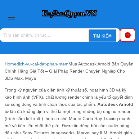
0
Home
dich-vu-cai-dat-phan-mem
Mua Autodesk Arnold Bản Quyền
Chính Hãng Giá Tốt – Giải Pháp Render Chuyên Nghiệp Cho
3DS Max, Maya
Trong kỷ nguyên của điện ảnh kỹ thuật số, hoạt hình 3D và kỹ
xảo hình ảnh (VFX), chất lượng render chính là yếu tố quyết định
sự sống động và tính chân thực của tác phẩm.
Autodesk Arnold
từ lâu đã khẳng định vị thế là một trong những bộ engine render
(trình cắm kết xuất) theo cơ chế Monte Carlo Ray Tracing mạnh
mẽ và tiên tiến nhất thế giới. Được tin dùng bởi các studio hàng
đầu như Sony Pictures Imageworks, Marvel hay ILM, Arnold giúp