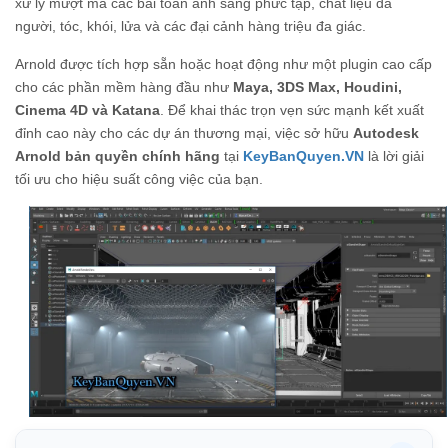
xử lý mượt mà các bài toán ánh sáng phức tạp, chất liệu da
người, tóc, khói, lửa và các đại cảnh hàng triệu đa giác.
Arnold được tích hợp sẵn hoặc hoạt động như một plugin cao cấp
cho các phần mềm hàng đầu như
Maya, 3DS Max, Houdini,
Cinema 4D và Katana
. Để khai thác trọn vẹn sức mạnh kết xuất
đỉnh cao này cho các dự án thương mại, việc sở hữu
Autodesk
Arnold bản quyền chính hãng
tại
KeyBanQuyen.VN
là lời giải
tối ưu cho hiệu suất công việc của bạn.