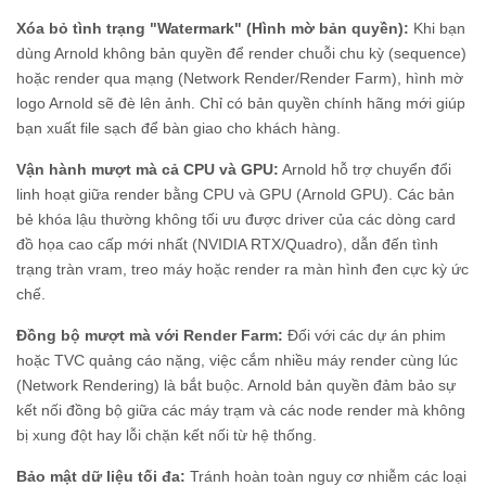
Xóa bỏ tình trạng "Watermark" (Hình mờ bản quyền):
Khi bạn
dùng Arnold không bản quyền để render chuỗi chu kỳ (sequence)
hoặc render qua mạng (Network Render/Render Farm), hình mờ
logo Arnold sẽ đè lên ảnh. Chỉ có bản quyền chính hãng mới giúp
bạn xuất file sạch để bàn giao cho khách hàng.
Vận hành mượt mà cả CPU và GPU:
Arnold hỗ trợ chuyển đổi
linh hoạt giữa render bằng CPU và GPU (Arnold GPU). Các bản
bẻ khóa lậu thường không tối ưu được driver của các dòng card
đồ họa cao cấp mới nhất (NVIDIA RTX/Quadro), dẫn đến tình
trạng tràn vram, treo máy hoặc render ra màn hình đen cực kỳ ức
chế.
Đồng bộ mượt mà với Render Farm:
Đối với các dự án phim
hoặc TVC quảng cáo nặng, việc cắm nhiều máy render cùng lúc
(Network Rendering) là bắt buộc. Arnold bản quyền đảm bảo sự
kết nối đồng bộ giữa các máy trạm và các node render mà không
bị xung đột hay lỗi chặn kết nối từ hệ thống.
Bảo mật dữ liệu tối đa:
Tránh hoàn toàn nguy cơ nhiễm các loại