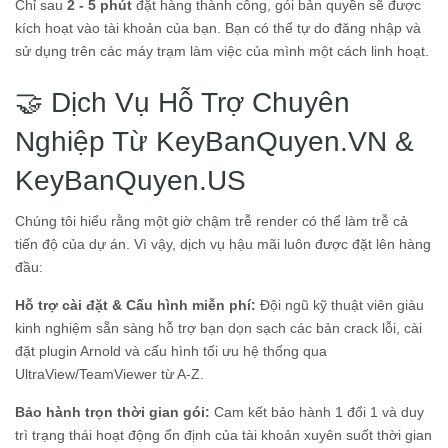
Chỉ sau
2 - 5 phút
đặt hàng thành công, gói bản quyền sẽ được
kích hoạt vào tài khoản của bạn. Bạn có thể tự do đăng nhập và
sử dụng trên các máy trạm làm việc của mình một cách linh hoạt.
🤝 Dịch Vụ Hỗ Trợ Chuyên
Nghiệp Từ KeyBanQuyen.VN &
KeyBanQuyen.US
Chúng tôi hiểu rằng một giờ chậm trễ render có thể làm trễ cả
tiến độ của dự án. Vì vậy, dịch vụ hậu mãi luôn được đặt lên hàng
đầu:
Hỗ trợ cài đặt & Cấu hình miễn phí:
Đội ngũ kỹ thuật viên giàu
kinh nghiệm sẵn sàng hỗ trợ bạn dọn sạch các bản crack lỗi, cài
đặt plugin Arnold và cấu hình tối ưu hệ thống qua
UltraView/TeamViewer từ A-Z.
Bảo hành trọn thời gian gói:
Cam kết bảo hành 1 đổi 1 và duy
trì trạng thái hoạt động ổn định của tài khoản xuyên suốt thời gian