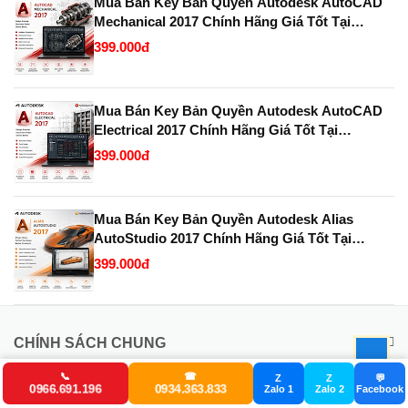
Mua Bán Key Bản Quyền Autodesk AutoCAD
Mechanical 2017 Chính Hãng Giá Tốt Tại
KeyBanQuyen.VN
399.000đ
Mua Bán Key Bản Quyền Autodesk AutoCAD
Electrical 2017 Chính Hãng Giá Tốt Tại
KeyBanQuyen.VN
399.000đ
Mua Bán Key Bản Quyền Autodesk Alias
AutoStudio 2017 Chính Hãng Giá Tốt Tại
KeyBanQuyen.VN
399.000đ
CHÍNH SÁCH CHUNG
Trang chủ
📞
☎
Z
Z
💬
0966.691.196
0934.363.833
Zalo 1
Zalo 2
Facebook
Chế độ bảo hành