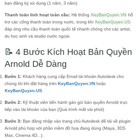
bạn đăng ký sử dụng (1 năm, 3 năm).
Thanh toán linh hoạt toàn cầu:
Hệ thống
KeyBanQuyen.VN
hỗ
trợ các cổng thanh toán trong nước, trong khi
KeyBanQuyen.US
đáp ứng nhu cầu thanh toán quốc tế nhanh chóng cho các artist,
du học sinh và studio nước ngoài.
📝 4 Bước Kích Hoạt Bản Quyền
Arnold Dễ Dàng
Bước 1:
Khách hàng cung cấp Email tài khoản Autodesk cho
chúng tôi khi đặt hàng trên
KeyBanQuyen.VN
hoặc
KeyBanQuyen.US
.
Bước 2:
Kỹ thuật viên tiến hành gán gói bản quyền Arnold trực
tiếp vào tài khoản của bạn (Quá trình mất vài phút).
Bước 3:
Bạn đăng nhập vào trang chủ Autodesk để tải về plugin
Arnold phù hợp với phần mềm đồ họa đang dùng (Maya, 3DS
Max, Cinema 4D...).