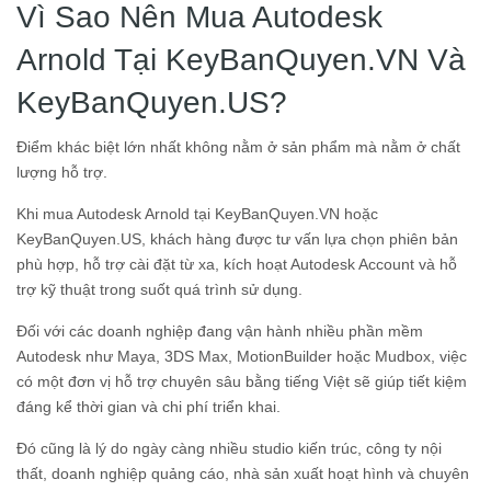
Vì Sao Nên Mua Autodesk
Arnold Tại KeyBanQuyen.VN Và
KeyBanQuyen.US?
Điểm khác biệt lớn nhất không nằm ở sản phẩm mà nằm ở chất
lượng hỗ trợ.
Khi mua Autodesk Arnold tại KeyBanQuyen.VN hoặc
KeyBanQuyen.US, khách hàng được tư vấn lựa chọn phiên bản
phù hợp, hỗ trợ cài đặt từ xa, kích hoạt Autodesk Account và hỗ
trợ kỹ thuật trong suốt quá trình sử dụng.
Đối với các doanh nghiệp đang vận hành nhiều phần mềm
Autodesk như Maya, 3DS Max, MotionBuilder hoặc Mudbox, việc
có một đơn vị hỗ trợ chuyên sâu bằng tiếng Việt sẽ giúp tiết kiệm
đáng kể thời gian và chi phí triển khai.
Đó cũng là lý do ngày càng nhiều studio kiến trúc, công ty nội
thất, doanh nghiệp quảng cáo, nhà sản xuất hoạt hình và chuyên